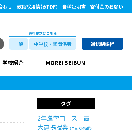
合わせ
教員採用情報(PDF)
各種証明書
寄付金のお願い
資料請求はこちら
一般
中学校・塾関係者
通信制課程
学校紹介
MORE! SEIBUN
タグ
2年進学コース 高
大連携授業
CM撮影
3年生