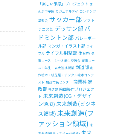
「楽しい予感」プロジェクト
ま
んが甲子園
カジュアルデイ
コンテンツ
サッカー部
ソフト
講習会
バ
デッサン部
テニス部
ドミントン部
バレーボー
ル部
マンガ・イラスト部
ライ
ライフル射撃部
体育祭
フル
保
育コース １～３年生交流会
保育コー
剣道部
ス１年生 高大連携授業
創
作絵本・紙芝居・デジタル絵本コンテ
商業科
家
スト
加茂市民センター
政部
映画製作プロジェク
弓道部
未来創造(CG・デザイ
ト
未来創造(ビジネ
ン領域)
未来創造(フ
ス領域)
ァッション領域)
未
未来
来創造(健康・スポーツ領域)