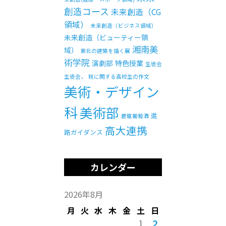
創造コース
未来創造（CG
領域）
未来創造（ビジネス領域）
未来創造（ビューティー領
湘南美
域）
東北の建築を描く展
術学院
演劇部
特色授業
生徒会
生徒会，
税に関する高校生の作文
美術・デザイン
科
美術部
進
蒼龍葡萄酒
高大連携
路ガイダンス
カレンダー
2026年8月
月
火
水
木
金
土
日
2
1