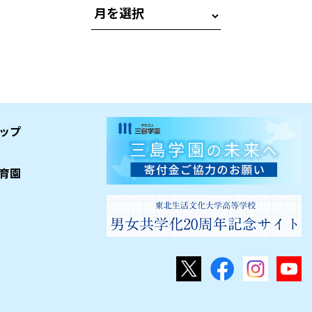
ップ
育園