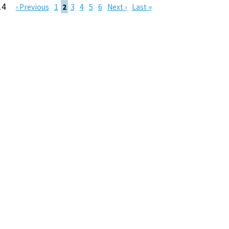
14
‹ Previous
1
2
3
4
5
6
Next ›
Last »