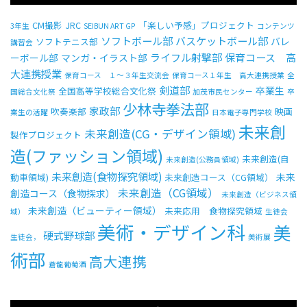
CM撮影
JRC
「楽しい予感」プロジェクト
3年生
SEIBUN ART GP
コンテンツ
ソフトボール部
バスケットボール部
バレ
ソフトテニス部
講習会
ライフル射撃部
保育コース 高
ーボール部
マンガ・イラスト部
大連携授業
保育コース １～３年生交流会
保育コース１年生 高大連携授業
全
剣道部
卒業生
全国高等学校総合文化祭
国総合文化祭
加茂市民センター
卒
少林寺拳法部
家政部
吹奏楽部
映画
業生の活躍
日本電子専門学校
未来創
未来創造(CG・デザイン領域)
製作プロジェクト
造(ファッション領域)
未来創造(自
未来創造(公務員領域)
未来創造(食物探究領域)
未来
動車領域)
未来創造コース（CG領域）
未来創造（CG領域）
創造コース（食物探求）
未来創造（ビジネス領
未来創造（ビューティー領域）
未来応用 食物探究領域
域）
生徒会
美術・デザイン科
美
硬式野球部
生徒会，
美術展
術部
高大連携
蒼龍葡萄酒