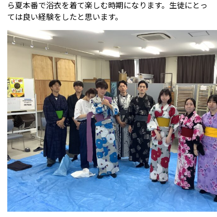
ら夏本番で浴衣を着て楽しむ時期になります。生徒にとっ
ては良い経験をしたと思います。
受験生の方へ
中学校の先生方へ
在校生の方へ
保護者の方へ
アクセス
お問い合わせ
教員採用情報(PDF)
各種証明書
寄付金のお願い