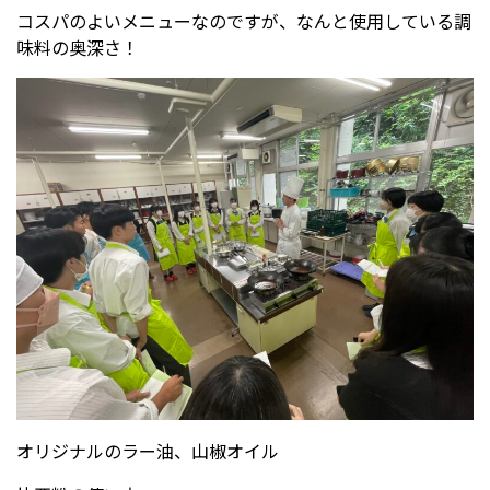
コスパのよいメニューなのですが、なんと使用している調
味料の奥深さ！
受験生の方へ
中学校の先生方へ
在校生の方へ
保護者の方へ
アクセス
お問い合わせ
教員採用情報(PDF)
各種証明書
寄付金のお願い
オリジナルのラー油、山椒オイル