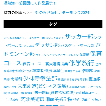
県熱海市起雲閣にて作品展示！
以前の記事へ >>
虹の丘児童センターまつり2024
タグ
サッカー部
ソフ
JRC
SEIBUN ART GP
まんが甲子園
カジュアルデイ
デッサン部
バ
トボール部
バスケットボール部
ダンス部
保育
ドミントン部
体育祭
ライフル
リキテックスザ チャレンジ
修学旅行
コース
保育コース 高大連携授業
全国
卒業制作展
卓球部
卒業生
高等学校総合文化祭
吹奏
卒業生の活躍
少林寺拳法部
商業科
書道部
楽部
放送部
日本電子専門学校
未来創造(ビジネス領域)
服のチカラ
未来創造(健康・スポーツ領
未来創造(食物探究領域)
未来創造コース
域)
未来創造(公務員領域)
河北美術展
湘南美術学院
特色授業
（CG領域）
生文魅力