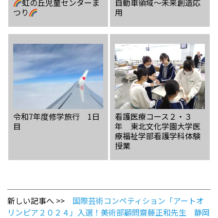
虹の丘児童センターま
自動車領域〜未来創造応
つり
用
令和7年度修学旅行 1日
看護医療コース２・３
目
年 東北文化学園大学医
療福祉学部看護学科体験
授業
新しい記事へ >>
国際芸術コンペティション「アートオ
リンピア２０２４」入選！美術部顧問齋藤正和先生 静岡