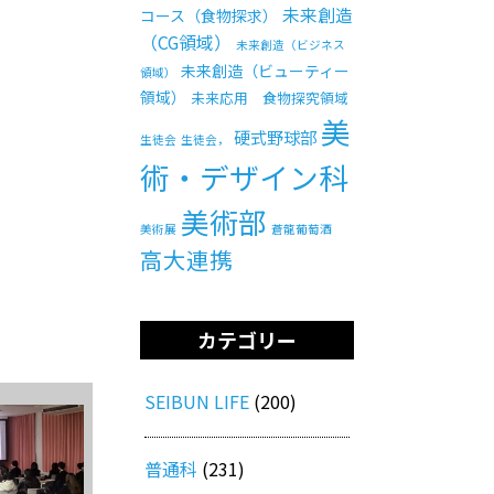
未来創造
コース（食物探求）
（CG領域）
未来創造（ビジネス
未来創造（ビューティー
領域）
領域）
未来応用 食物探究領域
美
硬式野球部
生徒会
生徒会，
術・デザイン科
美術部
美術展
蒼龍葡萄酒
高大連携
カテゴリー
SEIBUN LIFE
(200)
普通科
(231)