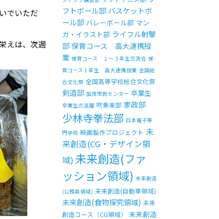
フトボール部
バスケットボ
いでいただ
ール部
バレーボール部
マン
ライフル射撃
ガ・イラスト部
栄えは、次週
部
保育コース 高大連携授
業
保育コース １～３年生交流会
保
育コース１年生 高大連携授業
全国総
全国高等学校総合文化祭
合文化祭
剣道部
卒業生
加茂市民センター
家政部
吹奏楽部
卒業生の活躍
少林寺拳法部
日本電子専
未
映画製作プロジェクト
門学校
来創造(CG・デザイン領
未来創造(ファ
域)
ッション領域)
未来創造
未来創造(自動車領域)
(公務員領域)
未来創造(食物探究領域)
未来
未来創造
創造コース（CG領域）