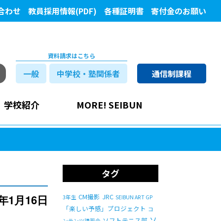
合わせ
教員採用情報(PDF)
各種証明書
寄付金のお願い
資料請求はこちら
一般
中学校・塾関係者
通信制課程
学校紹介
MORE! SEIBUN
タグ
0年1月16日
CM撮影
JRC
3年生
SEIBUN ART GP
「楽しい予感」プロジェクト
コ
ソ
ソフトテニス部
ンテンツ講習会