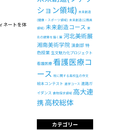
ション領域)
未来創造
(健康・スポーツ領域)
未来創造(公務員
ィネートを体
未来創造コース
領域)
東
河北美術展
北の建築を描く展
湘南美術学院
演劇部
特
色授業
生文魅力化プロジェクト
看護医療コ
看護医療
ース
税に関する高校生の作文
絵本コンテスト
進路ガ
進学コース
高大連
イダンス
食物探求領域
高校総体
携
カテゴリー