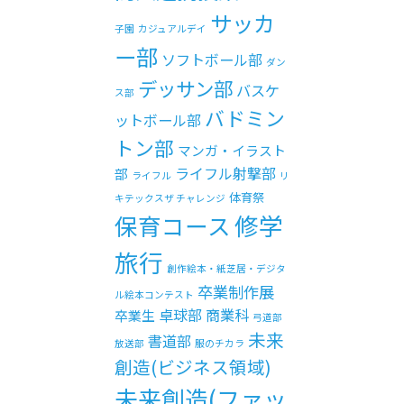
サッカ
子園
カジュアルデイ
ー部
ソフトボール部
ダン
デッサン部
バスケ
ス部
バドミン
ットボール部
トン部
マンガ・イラスト
ライフル射撃部
部
ライフル
リ
体育祭
キテックスザ チャレンジ
修学
保育コース
旅行
創作絵本・紙芝居・デジタ
卒業制作展
ル絵本コンテスト
卓球部
商業科
卒業生
弓道部
未来
書道部
放送部
服のチカラ
創造(ビジネス領域)
未来創造(ファッ