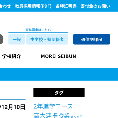
合わせ
教員採用情報(PDF)
各種証明書
寄付金のお願い
資料請求はこちら
一般
中学校・塾関係者
通信制課程
学校紹介
MORE! SEIBUN
タグ
2年進学コース
年12月10日
高大連携授業
まんが甲