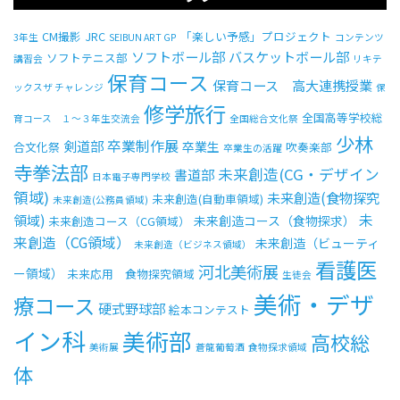
CM撮影
JRC
「楽しい予感」プロジェクト
3年生
SEIBUN ART GP
コンテンツ
ソフトボール部
バスケットボール部
ソフトテニス部
講習会
リキテ
保育コース
保育コース 高大連携授業
ックスザ チャレンジ
保
修学旅行
全国高等学校総
育コース １～３年生交流会
全国総合文化祭
少林
卒業制作展
剣道部
卒業生
合文化祭
吹奏楽部
卒業生の活躍
寺拳法部
未来創造(CG・デザイン
書道部
日本電子専門学校
領域)
未来創造(食物探究
未来創造(自動車領域)
未来創造(公務員領域)
未
領域)
未来創造コース（食物探求）
未来創造コース（CG領域）
来創造（CG領域）
未来創造（ビューティ
未来創造（ビジネス領域）
看護医
河北美術展
ー領域）
未来応用 食物探究領域
生徒会
美術・デザ
療コース
硬式野球部
絵本コンテスト
イン科
美術部
高校総
美術展
蒼龍葡萄酒
食物探求領域
体