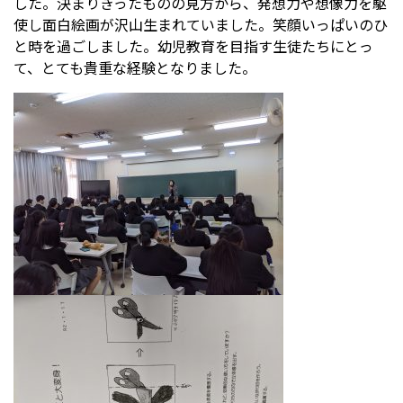
した。決まりきったものの見方から、発想力や想像力を駆
使し面白絵画が沢山生まれていました。笑顔いっぱいのひ
と時を過ごしました。幼児教育を目指す生徒たちにとっ
受験生の方へ
中学校の先生方へ
て、とても貴重な経験となりました。
在校生の方へ
保護者の方へ
アクセス
お問い合わせ
教員採用情報(PDF)
各種証明書
寄付金のお願い