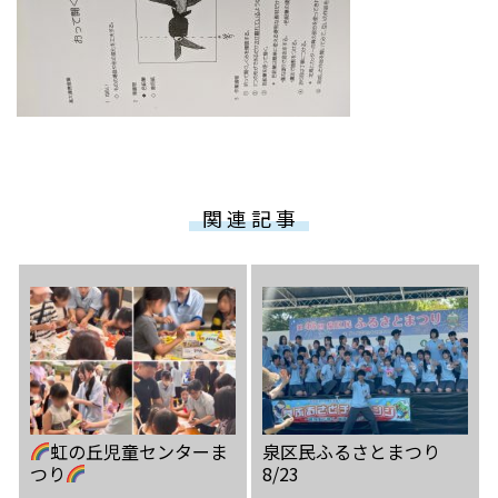
関 連 記 事
虹の丘児童センターま
泉区民ふるさとまつり
つり
8/23