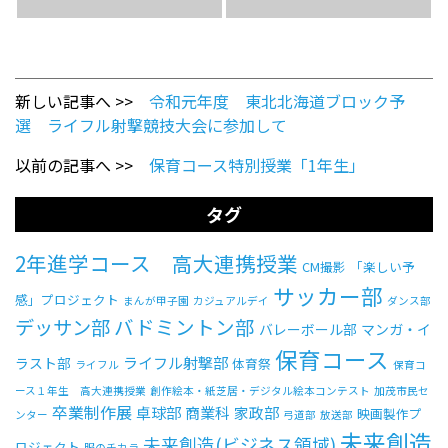
新しい記事へ >>
令和元年度 東北北海道ブロック予
選 ライフル射撃競技大会に参加して
以前の記事へ >>
保育コース特別授業「1年生」
タグ
2年進学コース 高大連携授業
CM撮影
「楽しい予
サッカー部
感」プロジェクト
まんが甲子園
カジュアルデイ
ダンス部
バドミントン部
デッサン部
バレーボール部
マンガ・イ
保育コース
ライフル射撃部
ラスト部
体育祭
ライフル
保育コ
ース１年生 高大連携授業
創作絵本・紙芝居・デジタル絵本コンテスト
加茂市民セ
卒業制作展
卓球部
商業科
家政部
映画製作プ
ンター
弓道部
放送部
未来創造
未来創造(ビジネス領域)
ロジェクト
服のチカラ