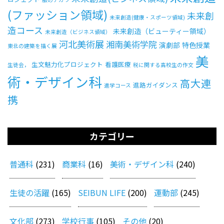
(ファッション領域)
未来創
未来創造(健康・スポーツ領域)
造コース
未来創造（ビューティー領域）
未来創造（ビジネス領域）
河北美術展
湘南美術学院
演劇部
特色授業
東北の建築を描く展
美
生文魅力化プロジェクト
看護医療
生徒会，
税に関する高校生の作文
術・デザイン科
高大連
進路ガイダンス
進学コース
携
カテゴリー
普通科
(231)
商業科
(16)
美術・デザイン科
(240)
生徒の活躍
(165)
SEIBUN LIFE
(200)
運動部
(245)
文化部
(273)
学校行事
(105)
その他
(20)