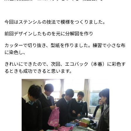
受験生の方へ
中学校の先生方へ
今回はステンシルの技法で模様をつくりました。
前回デザインしたものを元に分解図を作り
在校生の方へ
保護者の方へ
カッターで切り抜き、型紙を作りました。練習で小さな布
アクセス
お問い合わせ
に染色し、
教員採用情報(PDF)
各種証明書
きれいにできたので、次回、エコバック（本番）に彩色す
るときも成功できると思います。
寄付金のお願い