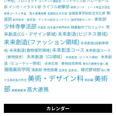
バレーボール
い予感」プロジェクト
ソフトテニス部
コンテンツ講習会
ライフル射撃部
部
マンガ・イラスト部
保育コース １～３年生交流会
剣
全国高等学校総合文化祭
保育コース１年生 高大連携授業
全国総合文化祭
受験生の方へ
中学校の先生方へ
道部
家政部
創作絵本・紙芝居・デジタル絵本コンテスト
加茂市民センター
少林寺拳法部
未
映画製作プロジェクト
弓道部
日本電子専門学校
在校生の方へ
保護者の方へ
未来創造(ビジネス領域)
来創造(CG・デザイン領域)
未来創造(ファッション領域)
アクセス
お問い合わせ
未来創造(自動車領
未来創造コース
未来創造(食物探究領域)
未来創造コース
域)
教員採用情報(PDF)
各種証明書
未来創造（CG領域）
（食物探求）
未来創
未来創造（ビジネス領域）
造（ビューティー領域）
未来応用 食物探究領域
東北の建築を描く展
寄付金のお願い
湘南美術学院
硬式野球部
演劇部
特色授業
生徒会
生徒会，
税に関
美術・デザイン科
美術
する高校生の作文
美術展
部
高大連携
蒼龍葡萄酒
カレンダー