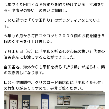
今年で４９回目となる竹飾りを飾り続けている「平和を祈
る七夕市民の集い」の思いに賛同し、
受験生の方へ
中学校の先生方へ
ＪＲＣ部では「くす玉作り」のボランティアをしていま
す。
在校生の方へ
保護者の方へ
今年も６月から毎日コツコツと２０００個のお花を開き５
アクセス
お問い合わせ
個のくす玉を仕上げました。
７月１６日（火）に「平和を祈る七夕市民の集い」代表の
教員採用情報(PDF)
各種証明書
油谷さんにお渡しすることができました。
寄付金のお願い
全国各地、海外からも平和を祈る「折り鶴」が送られ、鶴
の吹き流しになります。
仙台七夕期間中、クリスロード商店街に「平和４９七夕」
の竹飾りがありますので、是非ご覧ください。