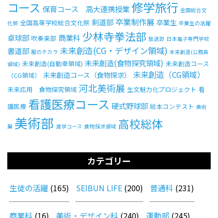
修学旅行
コース
保育コース 高大連携授業
全国総合文
卒業制作展
剣道部
卒業生
全国高等学校総合文化祭
化祭
卒業生の活躍
少林寺拳法部
卓球部
商業科
吹奏楽部
放送部
日本電子専門学校
未来創造(CG・デザイン領域)
書道部
服のチカラ
未来創造(公務員
未来創造(食物探究領域)
未来創造(自動車領域)
未来創造コース
領域)
未来創造（CG領域）
未来創造コース（食物探求）
（CG領域）
河北美術展
未来応用 食物探究領域
生文魅力化プロジェクト
看
看護医療コース
硬式野球部
護医療
絵本コンテスト
美術
美術部
高校総体
展
進学コース
食物探求領域
カテゴリー
生徒の活躍
(165)
SEIBUN LIFE
(200)
普通科
(231)
商業科
(16)
美術・デザイン科
(240)
運動部
(245)