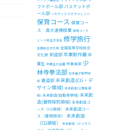
フトボール部
バスケットボ
ール部
リキテックスザ チャレンジ
保育コース
保育コー
ス 高大連携授業
保育コース
修学旅行
１～３年生交流会
全国高等学校総合
全国総合文化祭
卒業制作展
剣道部
卒
文化祭
少
業生
吹奏楽部
卒業生の活躍
林寺拳法部
日本電子専門学
未来創造(CG・デ
書道部
校
ザイン領域)
未来創造(公務員領
未来創
未来創造(自動車領域)
域)
造(食物探究領域)
未来創造コ
未来創造コー
ース（CG領域）
未来創造
ス（食物探求）
（CG領域）
未来創造（ビジネス