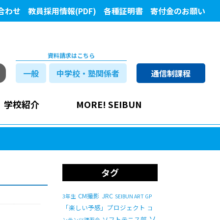
合わせ
教員採用情報(PDF)
各種証明書
寄付金のお願い
資料請求はこちら
一般
中学校・塾関係者
通信制課程
学校紹介
MORE! SEIBUN
タグ
CM撮影
JRC
3年生
SEIBUN ART GP
「楽しい予感」プロジェクト
コ
ソ
ソフトテニス部
ンテンツ講習会