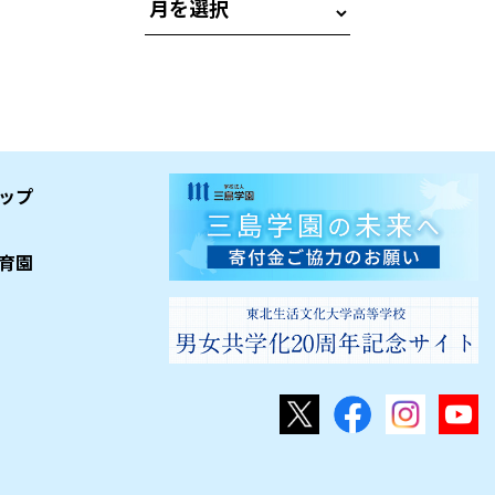
ップ
育園