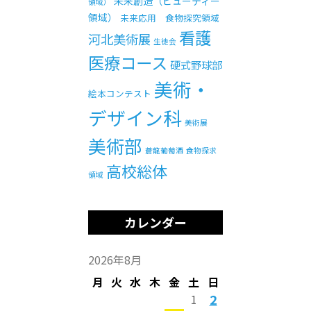
未来創造（ビューティー
領域）
領域）
未来応用 食物探究領域
看護
河北美術展
生徒会
医療コース
硬式野球部
美術・
絵本コンテスト
デザイン科
美術展
美術部
蒼龍葡萄酒
食物探求
高校総体
領域
カレンダー
2026年8月
月
火
水
木
金
土
日
2
1