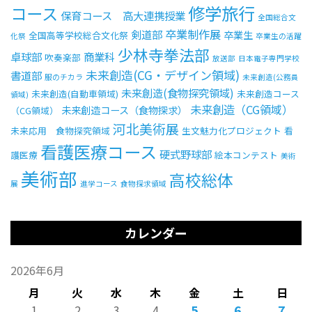
修学旅行
コース
保育コース 高大連携授業
全国総合文
卒業制作展
剣道部
卒業生
全国高等学校総合文化祭
化祭
卒業生の活躍
受験生の方へ
中学校の先生方へ
少林寺拳法部
卓球部
商業科
吹奏楽部
放送部
日本電子専門学校
未来創造(CG・デザイン領域)
書道部
服のチカラ
未来創造(公務員
在校生の方へ
保護者の方へ
未来創造(食物探究領域)
未来創造(自動車領域)
未来創造コース
領域)
未来創造（CG領域）
未来創造コース（食物探求）
（CG領域）
アクセス
お問い合わせ
河北美術展
未来応用 食物探究領域
生文魅力化プロジェクト
看
看護医療コース
教員採用情報(PDF)
各種証明書
硬式野球部
護医療
絵本コンテスト
美術
美術部
高校総体
寄付金のお願い
展
進学コース
食物探求領域
カレンダー
2026年6月
月
火
水
木
金
土
日
5
6
7
1
2
3
4