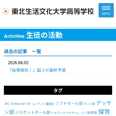
生徒の活動
Activities
過去の記事 一覧
2026.06.05
『結果報告！』国スポ最終予選
タグ
デッサ
ソフトボール部
JRC
SEIBUN ART GP
コンテンツ講習会
ダンス部
保育
ン部
バスケットボール部
体育祭
リキテックスザ チャレンジ