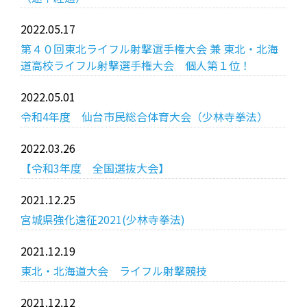
2022.05.17
受験生の方へ
中学校の先生方へ
第４０回東北ライフル射撃選手権大会 兼 東北・北海
道高校ライフル射撃選手権大会 個人第１位！
在校生の方へ
保護者の方へ
2022.05.01
アクセス
お問い合わせ
令和4年度 仙台市民総合体育大会（少林寺拳法）
教員採用情報(PDF)
各種証明書
2022.03.26
【令和3年度 全国選抜大会】
寄付金のお願い
2021.12.25
宮城県強化遠征2021(少林寺拳法)
2021.12.19
東北・北海道大会 ライフル射撃競技
2021.12.12