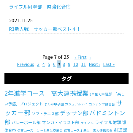
ライフル射撃部 県強化合宿
2021.11.25
R3新人戦 サッカー部ベスト４！
Page 7 of 25
« First
‹
Previous
3
4
5
6
7
8
9
10
11
Next ›
Last »
タグ
2年進学コース 高大連携授業
CM撮影
「楽し
3年生
サ
い予感」プロジェクト
まんが甲子園
カジュアルデイ
コンテンツ講習会
ッカー部
バドミントン
デッサン部
ソフトテニス部
部
ライフル射撃部
バレーボール部
マンガ・イラスト部
ライフル
剣道部
体育祭
保育コース １～３年生交流会
保育コース１年生 高大連携授業