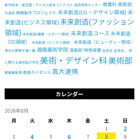
商業科
家政部
創作絵本・紙芝居・デジタル絵本コンテスト
加茂市民センター
未
未来創造(CG・デザイン領域)
映画製作プロジェクト
弓道部
未来創造(ファッション
来創造(ビジネス領域)
領域)
未来創造コース
未来創造
未来創造(健康・スポーツ領域)
（CG領域）
未来創造（ビューティー領域）
未来創造（ビジネス領域）
湘南美術学院
演劇部
特色授業
東北の建築を描く展
生徒会
生徒会，
税
美術・デザイン科
美術部
に関する高校生の作文
高大連携
進路ガイダンス
蒼龍葡萄酒
カレンダー
2026年8月
月
火
水
木
金
土
日
2
1
4
6
3
5
7
8
9