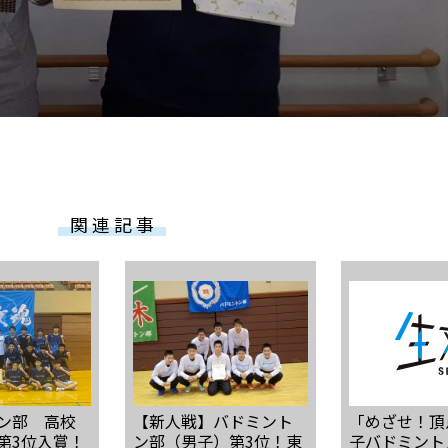
関 連 記 事
ン部 高校
【新人戦】バドミント
「めざせ！頂
第3位入賞！
ン部（男子）第3位！東
子バドミント