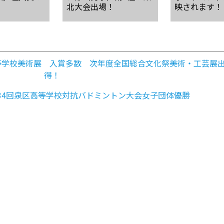
北大会出場！
映されます！
等学校美術展 入賞多数 次年度全国総合文化祭美術・工芸展
得！
34回泉区高等学校対抗バドミントン大会女子団体優勝