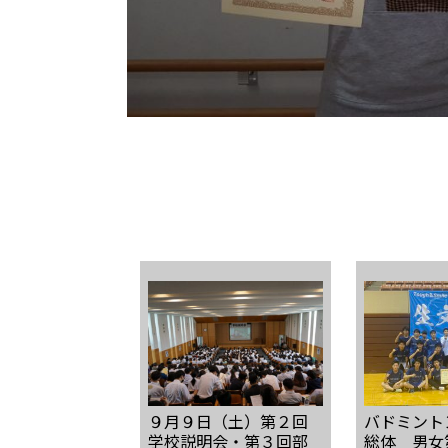
９月９日（土）第２回
バドミント
学校説明会・第３回部
総体 男女