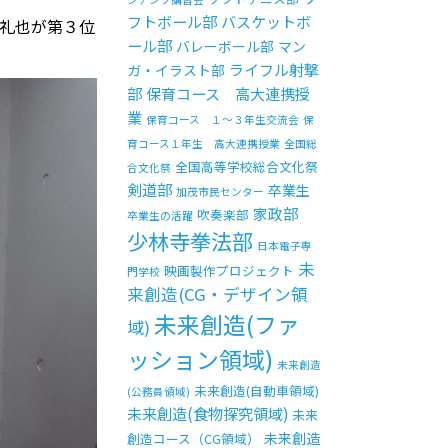
フトボール部
バスケットボ
礼也が第３位
ール部
バレーボール部
マン
ライフル射撃
ガ・イラスト部
部
保育コース 高大連携授
業
保育コース １～３年生交流会
保
育コース１年生 高大連携授業
全国総
全国高等学校総合文化祭
合文化祭
剣道部
卒業生
加茂市民センター
家政部
吹奏楽部
卒業生の活躍
少林寺拳法部
日本電子専
未
映画製作プロジェクト
門学校
来創造(CG・デザイン領
未来創造(ファ
域)
ッション領域)
未来創造
未来創造(自動車領域)
(公務員領域)
未来創造(食物探究領域)
未来
未来創造
創造コース（CG領域）