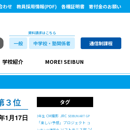
合わせ
教員採用情報(PDF)
各種証明書
寄付金のお願い
資料請求はこちら
一般
中学校・塾関係者
通信制課程
学校紹介
MORE! SEIBUN
第３位
タグ
7年1月17日
CM撮影
JRC
3年生
SEIBUN ART GP
「楽しい予感」プロジェクト
コ
ソ
ソフトテニス部
ンテンツ講習会