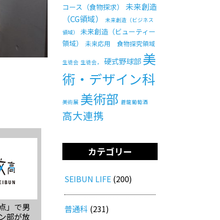
未来創造
コース（食物探求）
（CG領域）
未来創造（ビジネス
未来創造（ビューティー
領域）
領域）
未来応用 食物探究領域
美
硬式野球部
生徒会
生徒会，
術・デザイン科
美術部
美術展
蒼龍葡萄酒
高大連携
カテゴリー
SEIBUN LIFE
(200)
点」で男
普通科
(231)
ン部が放