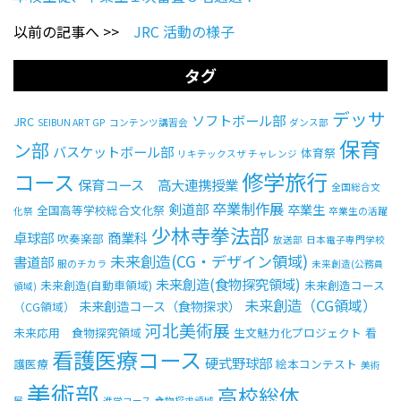
以前の記事へ >>
JRC 活動の様子
タグ
デッサ
ソフトボール部
JRC
SEIBUN ART GP
コンテンツ講習会
ダンス部
保育
ン部
バスケットボール部
体育祭
リキテックスザ チャレンジ
修学旅行
コース
保育コース 高大連携授業
全国総合文
卒業制作展
剣道部
卒業生
全国高等学校総合文化祭
化祭
卒業生の活躍
少林寺拳法部
卓球部
商業科
吹奏楽部
放送部
日本電子専門学校
未来創造(CG・デザイン領域)
書道部
服のチカラ
未来創造(公務員
未来創造(食物探究領域)
未来創造(自動車領域)
未来創造コース
領域)
未来創造（CG領域）
未来創造コース（食物探求）
（CG領域）
河北美術展
未来応用 食物探究領域
生文魅力化プロジェクト
看
看護医療コース
硬式野球部
護医療
絵本コンテスト
美術
美術部
高校総体
展
進学コース
食物探求領域