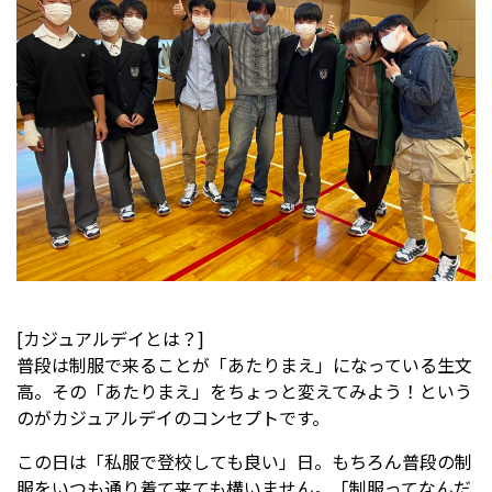
受験生の方へ
中学校の先生方へ
在校生の方へ
保護者の方へ
アクセス
お問い合わせ
教員採用情報(PDF)
各種証明書
寄付金のお願い
[カジュアルデイとは？]
普段は制服で来ることが「あたりまえ」になっている生文
高。その「あたりまえ」をちょっと変えてみよう！という
のがカジュアルデイのコンセプトです。
この日は「私服で登校しても良い」日。もちろん普段の制
服をいつも通り着て来ても構いません。「制服ってなんだ