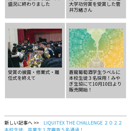
盛況に終わりました
大学功労賞を受賞した菅
井万緒さん
受賞の披露・修業式・離
蒼龍葡萄酒学生ラベルに
任式を終えて
本校生徒３名採用！みや
ぎ生協にて10月10日より
販売開始！
新しい記事へ >>
LIQUITEX THE CHALLENGE ２０２２
本校生徒、卒業生１次審査５名通過！