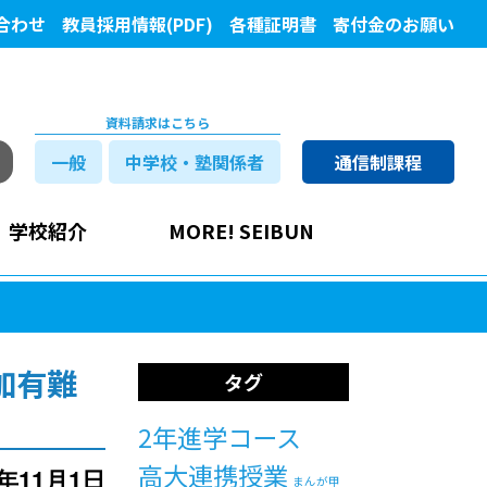
合わせ
教員採用情報(PDF)
各種証明書
寄付金のお願い
資料請求はこちら
一般
中学校・塾関係者
通信制課程
学校紹介
MORE! SEIBUN
加有難
タグ
2年進学コース
高大連携授業
2年11月1日
まんが甲