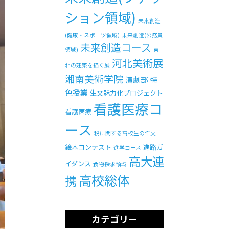
ション領域)
未来創造
(健康・スポーツ領域)
未来創造(公務員
未来創造コース
領域)
東
河北美術展
北の建築を描く展
湘南美術学院
演劇部
特
色授業
生文魅力化プロジェクト
看護医療コ
看護医療
ース
税に関する高校生の作文
絵本コンテスト
進路ガ
進学コース
高大連
イダンス
食物探求領域
高校総体
携
カテゴリー