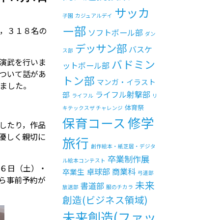
サッカ
子園
カジュアルデイ
ー部
，３１８名の
ソフトボール部
ダン
デッサン部
バスケ
ス部
演武を行いま
バドミン
ットボール部
ついて話があ
トン部
マンガ・イラスト
ました。
ライフル射撃部
部
ライフル
リ
体育祭
キテックスザ チャレンジ
修学
保育コース
したり，作品
優しく親切に
旅行
創作絵本・紙芝居・デジタ
卒業制作展
ル絵本コンテスト
６日（土）・
卓球部
商業科
卒業生
弓道部
ら事前予約が
未来
書道部
放送部
服のチカラ
創造(ビジネス領域)
未来創造(ファッ