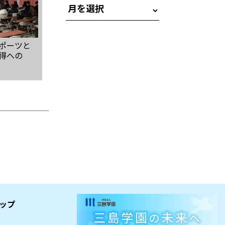
ポーツと
得への
ップ