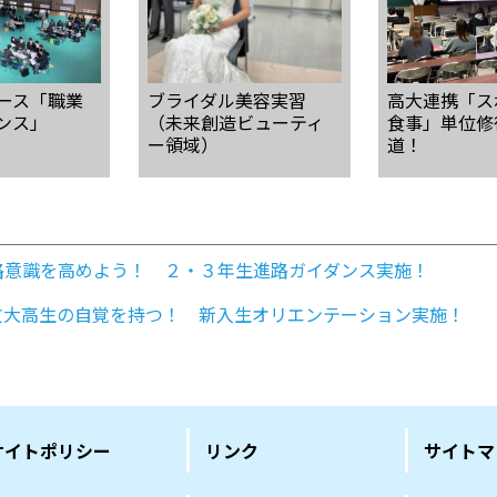
ース「職業
ブライダル美容実習
高大連携「ス
ンス」
（未来創造ビューティ
食事」単位修
ー領域）
道！
路意識を高めよう！ ２・３年生進路ガイダンス実施！
文大高生の自覚を持つ！ 新入生オリエンテーション実施！
サイトポリシー
リンク
サイトマ