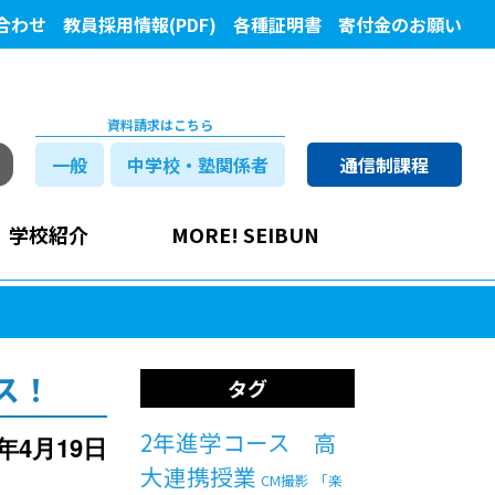
合わせ
教員採用情報(PDF)
各種証明書
寄付金のお願い
資料請求はこちら
一般
中学校・塾関係者
通信制課程
学校紹介
MORE! SEIBUN
ス！
タグ
2年進学コース 高
2年4月19日
大連携授業
CM撮影
「楽