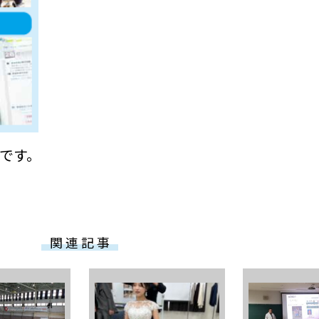
です。
関 連 記 事