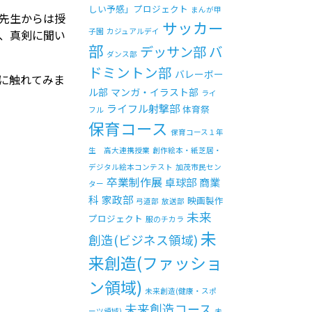
しい予感」プロジェクト
まんが甲
先生からは授
サッカー
子園
カジュアルデイ
、真剣に聞い
部
バ
デッサン部
ダンス部
ドミントン部
バレーボー
に触れてみま
ル部
マンガ・イラスト部
ライ
ライフル射撃部
体育祭
フル
保育コース
保育コース１年
生 高大連携授業
創作絵本・紙芝居・
デジタル絵本コンテスト
加茂市民セン
卒業制作展
卓球部
商業
ター
科
家政部
映画製作
弓道部
放送部
未来
プロジェクト
服のチカラ
未
創造(ビジネス領域)
来創造(ファッショ
ン領域)
未来創造(健康・スポ
未来創造コース
ーツ領域)
未