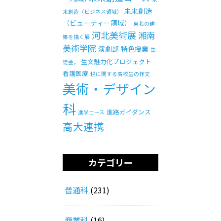
未来創造
来創造（ビジネス領域）
（ビューティー領域）
東北の建
河北美術展
湘南
築を描く展
美術学院
演劇部
特色授業
生
生文魅力化プロジェクト
徒会，
看護医療
税に関する高校生の作文
美術・デザイン
科
進路ガイダンス
進学コース
高大連携
カテゴリー
普通科
(231)
商業科
(16)