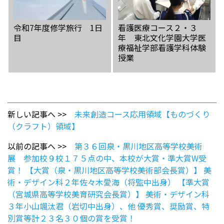
令和7年度修学旅行 1日
看護医療コース２・３
目
年 東北文化学園大学医
療福祉学部看護学科体験
授業
新しい記事へ >>
未来創造コース応用領域【ものづくり
（クラフト）領域】
以前の記事へ >>
第３６回泉・黒川地区高等学校美術
展 参加校９校１７５点の中、本校が大賞・準大賞W受
賞！ 【大賞（泉・黒川地区高等学校美術部会長賞）】 美
術・デザイン科２年佐々木愛海（将監中出身） 【準大賞
（宮城県高等学校美育研究会長賞）】 美術・デザイン科
３年小山颯汰君（岩切中出身）、他 優秀賞、奨励賞、特
別賞等計２３名３０個の賞を受賞！