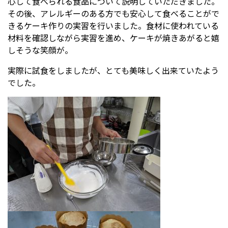
心して食べられる食品について説明していただきました。
その後、アレルギーのある方でも安心して食べることがで
きるケーキ作りの実習を行いました。食材に使われている
受験生の方へ
中学校の先生方へ
材料を確認しながら実習を進め、ケーキが焼きあがると嬉
しそうな笑顔が。
在校生の方へ
保護者の方へ
実際に試食をしましたが、とても美味しく出来ていたよう
でした。
アクセス
お問い合わせ
教員採用情報(PDF)
各種証明書
寄付金のお願い