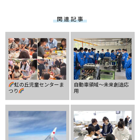
関 連 記 事
虹の丘児童センターま
自動車領域〜未来創造応
つり
用