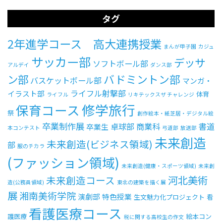
タグ
2年進学コース 高大連携授業
まんが甲子園
カジュ
サッカー部
デッサ
ソフトボール部
アルデイ
ダンス部
ン部
バドミントン部
バスケットボール部
マンガ・
ライフル射撃部
イラスト部
体育
ライフル
リキテックスザ チャレンジ
修学旅行
保育コース
祭
創作絵本・紙芝居・デジタル絵
卒業制作展
卓球部
商業科
書道
卒業生
本コンテスト
弓道部
放送部
未来創造
未来創造(ビジネス領域)
部
服のチカラ
(ファッション領域)
未来創造(健康・スポーツ領域)
未来創
河北美術
未来創造コース
造(公務員領域)
東北の建築を描く展
展
湘南美術学院
演劇部
特色授業
生文魅力化プロジェクト
看
看護医療コース
護医療
絵本コン
税に関する高校生の作文