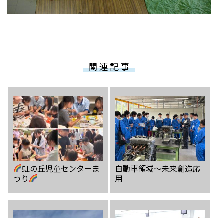
関 連 記 事
虹の丘児童センターま
自動車領域〜未来創造応
つり
用