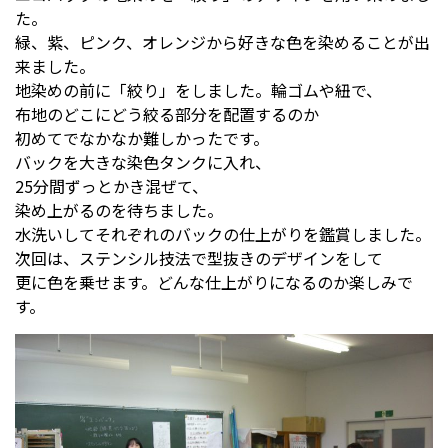
た。
緑、紫、ピンク、オレンジから好きな色を染めることが出
来ました。
受験生の方へ
中学校の先生方へ
地染めの前に「絞り」をしました。輪ゴムや紐で、
布地のどこにどう絞る部分を配置するのか
在校生の方へ
保護者の方へ
初めてでなかなか難しかったです。
バックを大きな染色タンクに入れ、
アクセス
お問い合わせ
25分間ずっとかき混ぜて、
染め上がるのを待ちました。
教員採用情報(PDF)
各種証明書
水洗いしてそれぞれのバックの仕上がりを鑑賞しました。
次回は、ステンシル技法で型抜きのデザインをして
寄付金のお願い
更に色を乗せます。どんな仕上がりになるのか楽しみで
す。