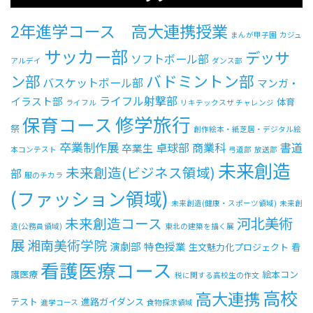
2年進学コース 高大連携授業
まんが甲子園
カジュ
サッカー部
デッサ
ソフトボール部
アルデイ
ダンス部
ン部
バドミントン部
バスケットボール部
マンガ・
ライフル射撃部
イラスト部
体育
ライフル
リキテックスザ チャレンジ
修学旅行
保育コース
祭
創作絵本・紙芝居・デジタル絵
卒業制作展
卓球部
商業科
書道
卒業生
本コンテスト
弓道部
放送部
未来創造
未来創造(ビジネス領域)
部
服のチカラ
(ファッション領域)
未来創造(健康・スポーツ領域)
未来創
河北美術
未来創造コース
造(公務員領域)
東北の建築を描く展
展
湘南美術学院
演劇部
特色授業
生文魅力化プロジェクト
看
看護医療コース
護医療
絵本コン
税に関する高校生の作文
高校
高大連携
テスト
進路ガイダンス
進学コース
食物探求領域