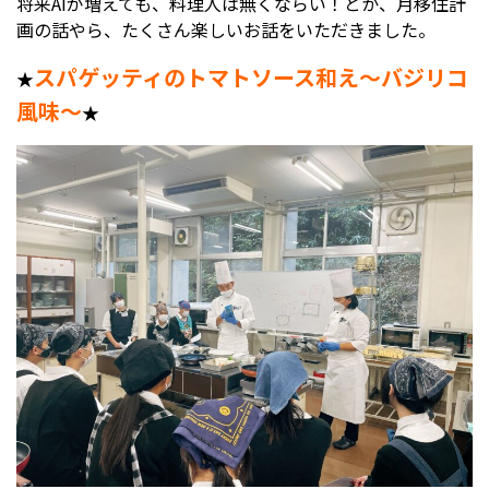
将来AIが増えても、料理人は無くならい！とか、月移住計
画の話やら、たくさん楽しいお話をいただきました。
受験生の方へ
中学校の先生方へ
スパゲッティのトマトソース和え～バジリコ
★
風味～
★
在校生の方へ
保護者の方へ
アクセス
お問い合わせ
教員採用情報(PDF)
各種証明書
寄付金のお願い