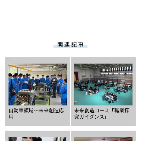
関 連 記 事
自動車領域〜未来創造応
未来創造コース「職業探
用
究ガイダンス」