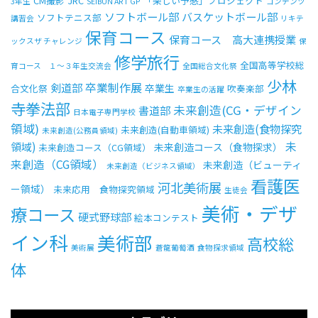
CM撮影
JRC
「楽しい予感」プロジェクト
3年生
SEIBUN ART GP
コンテンツ
ソフトボール部
バスケットボール部
ソフトテニス部
講習会
リキテ
保育コース
保育コース 高大連携授業
ックスザ チャレンジ
保
修学旅行
全国高等学校総
育コース １～３年生交流会
全国総合文化祭
少林
卒業制作展
剣道部
卒業生
合文化祭
吹奏楽部
卒業生の活躍
寺拳法部
未来創造(CG・デザイン
書道部
日本電子専門学校
領域)
未来創造(食物探究
未来創造(自動車領域)
未来創造(公務員領域)
未
領域)
未来創造コース（食物探求）
未来創造コース（CG領域）
来創造（CG領域）
未来創造（ビューティ
未来創造（ビジネス領域）
看護医
河北美術展
ー領域）
未来応用 食物探究領域
生徒会
美術・デザ
療コース
硬式野球部
絵本コンテスト
イン科
美術部
高校総
美術展
蒼龍葡萄酒
食物探求領域
体