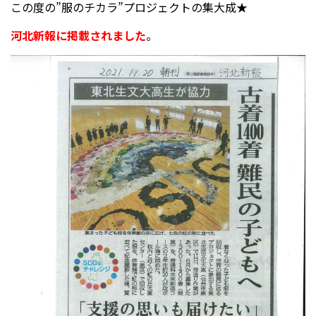
この度の”服のチカラ”プロジェクトの集大成★
河北新報に掲載されました
。
受験生の方へ
中学校の先生方へ
在校生の方へ
保護者の方へ
アクセス
お問い合わせ
教員採用情報(PDF)
各種証明書
寄付金のお願い