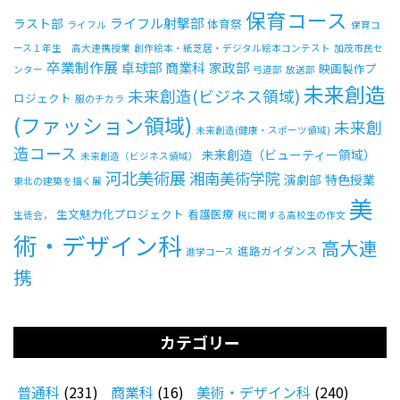
保育コース
ライフル射撃部
ラスト部
体育祭
ライフル
保育コ
ース１年生 高大連携授業
創作絵本・紙芝居・デジタル絵本コンテスト
加茂市民セ
卒業制作展
卓球部
商業科
家政部
映画製作プ
ンター
弓道部
放送部
未来創造
未来創造(ビジネス領域)
ロジェクト
服のチカラ
(ファッション領域)
未来創
未来創造(健康・スポーツ領域)
造コース
未来創造（ビューティー領域）
未来創造（ビジネス領域）
河北美術展
湘南美術学院
演劇部
特色授業
東北の建築を描く展
美
生文魅力化プロジェクト
看護医療
生徒会，
税に関する高校生の作文
術・デザイン科
高大連
進路ガイダンス
進学コース
携
カテゴリー
普通科
(231)
商業科
(16)
美術・デザイン科
(240)