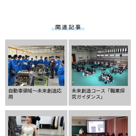
関 連 記 事
自動車領域〜未来創造応
未来創造コース「職業探
用
究ガイダンス」