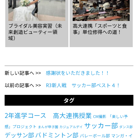
ブライダル美容実習（未
高大連携「スポーツと食
来創造ビューティー領
事」単位修得への道！
域）
新しい記事へ >>
感謝状をいただきました！！
以前の記事へ >>
R3新人戦 サッカー部ベスト４！
タグ
2年進学コース 高大連携授業
CM撮影
「楽しい予
サッカー部
感」プロジェクト
まんが甲子園
カジュアルデイ
ダンス部
バドミントン部
デッサン部
バレーボール部
マンガ・イ