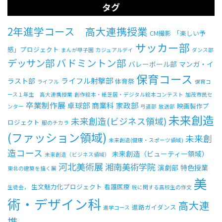
タグ
2年進学コース 高大連携授業
CM撮影
「楽しい予
サッカー部
感」プロジェクト
まんが甲子園
カジュアルデイ
ダンス部
バドミントン部
デッサン部
バレーボール部
マンガ・イ
保育コース
ライフル射撃部
ラスト部
体育祭
ライフル
保育コ
ース１年生 高大連携授業
創作絵本・紙芝居・デジタル絵本コンテスト
加茂市民セ
卒業制作展
卓球部
商業科
家政部
映画製作プ
ンター
弓道部
放送部
未来創造
未来創造(ビジネス領域)
ロジェクト
服のチカラ
(ファッション領域)
未来創
未来創造(健康・スポーツ領域)
造コース
未来創造（ビューティー領域）
未来創造（ビジネス領域）
河北美術展
湘南美術学院
演劇部
特色授業
東北の建築を描く展
美
生文魅力化プロジェクト
看護医療
生徒会，
税に関する高校生の作文
術・デザイン科
高大連
進路ガイダンス
進学コース
携