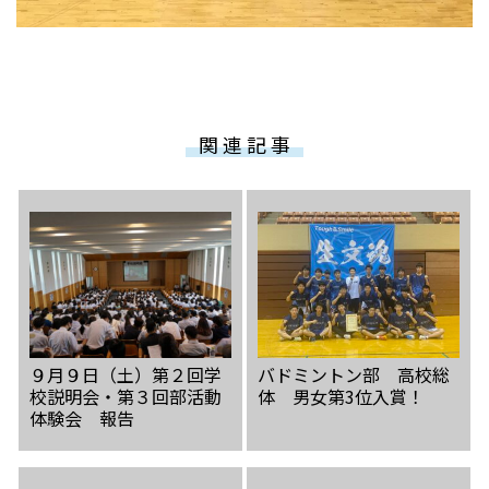
関 連 記 事
９月９日（土）第２回学
バドミントン部 高校総
校説明会・第３回部活動
体 男女第3位入賞！
体験会 報告