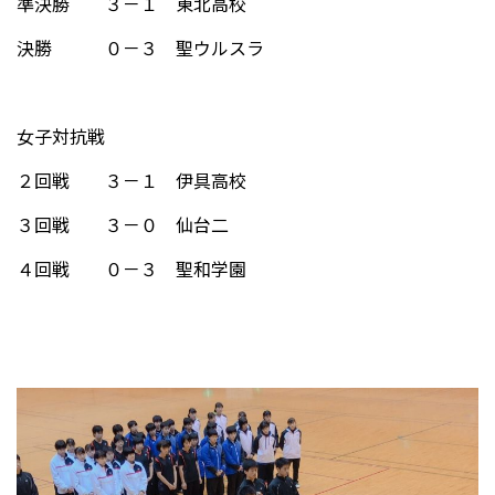
準決勝 ３－１ 東北高校
決勝 ０－３ 聖ウルスラ
女子対抗戦
２回戦 ３－１ 伊具高校
３回戦 ３－０ 仙台二
４回戦 ０－３ 聖和学園