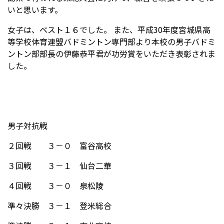
いと思います。
女子は、ベスト１６でした。 また、平成30年度宮城県高
受験生の方へ
中学校の先生方へ
等学校体育連盟バドミントン専門部より本校の男子バドミ
ントン部部長の伊藤恭平君が功労賞をいただき表彰されま
在校生の方へ
保護者の方へ
した。
アクセス
お問い合わせ
教員採用情報(PDF)
各種証明書
男子対抗戦
寄付金のお願い
２回戦 ３－０ 富谷高校
３回戦 ３－１ 仙台二華
４回戦 ３－０ 泉松陵
準々決勝 ３－１ 登米総合