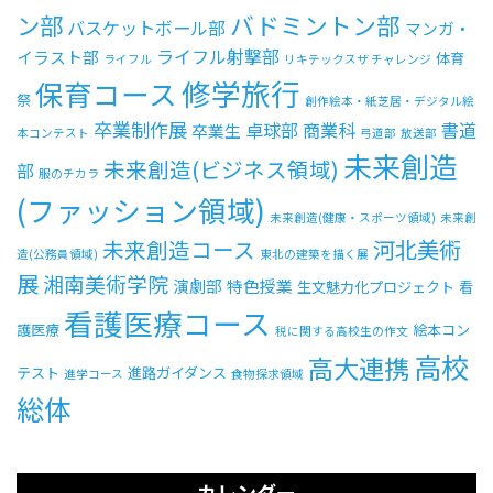
ン部
バドミントン部
バスケットボール部
マンガ・
ライフル射撃部
イラスト部
体育
ライフル
リキテックスザ チャレンジ
受験生の方へ
中学校の先生方へ
修学旅行
保育コース
祭
創作絵本・紙芝居・デジタル絵
在校生の方へ
保護者の方へ
卒業制作展
卓球部
商業科
書道
卒業生
本コンテスト
弓道部
放送部
未来創造
未来創造(ビジネス領域)
部
服のチカラ
アクセス
お問い合わせ
(ファッション領域)
未来創造(健康・スポーツ領域)
未来創
教員採用情報(PDF)
各種証明書
河北美術
未来創造コース
造(公務員領域)
東北の建築を描く展
展
湘南美術学院
演劇部
特色授業
寄付金のお願い
生文魅力化プロジェクト
看
看護医療コース
護医療
絵本コン
税に関する高校生の作文
高校
高大連携
テスト
進路ガイダンス
進学コース
食物探求領域
総体
カレンダー