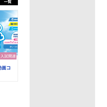
一覧
入試関連
商業科
動画コ