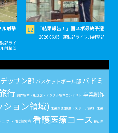
フル射撃
『結果報告！』国スポ最終予選
12
2026.06.05
運動部ライフル射撃部
動部ライ
ル射撃部
デッサン部
バドミ
バスケットボール部
旅行
卒業制作
創作絵本・紙芝居・デジタル絵本コンテスト
ッション領域)
未来創造(健康・スポーツ領域)
未来
看護医療コース
ジェクト
看護医療
税に関