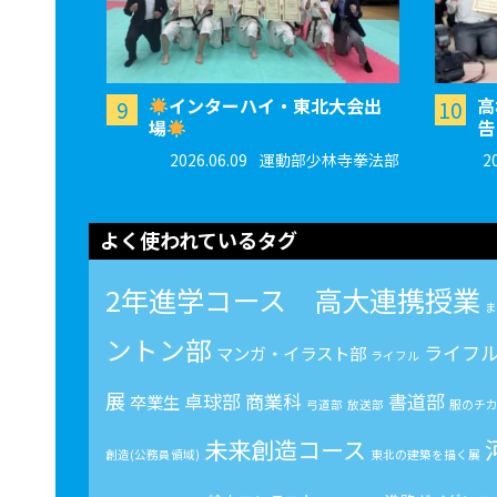
インターハイ・東北大会出
高
9
10
場
告
2026.06.09
運動部少林寺拳法部
2
よく使われているタグ
2年進学コース 高大連携授業
ま
ントン部
ライフ
マンガ・イラスト部
ライフル
展
卓球部
商業科
書道部
卒業生
弓道部
放送部
服のチ
未来創造コース
創造(公務員領域)
東北の建築を描く展