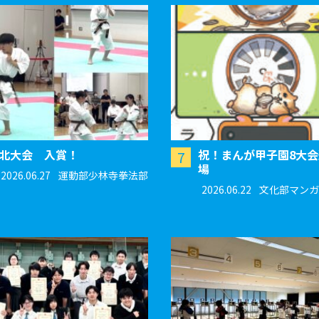
北大会 入賞！
祝！まんが甲子園8大
7
場
2026.06.27
運動部少林寺拳法部
2026.06.22
文化部マンガ