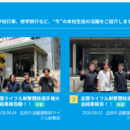
学校行事、修学旅行など、“今”の本校生徒の活躍をご紹介しま
国ライフル射撃競技選手権大
全国ライフル射撃競技
3
結果報告❷！！
会結果報告！！
新着
新着
026.08.04
生徒の活躍運動部ライ
2026.08.02
生徒の活躍運
フル射撃部
フ