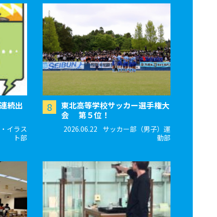
会連続出
東北高等学校サッカー選手権大
8
会 第５位！
・イラス
2026.06.22
サッカー部（男子）運
ト部
動部