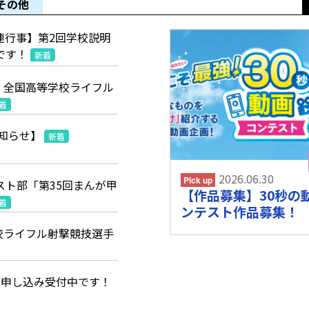
その他
連行事】第2回学校説明
です！
新着
 全国高等学校ライフル
着
お知らせ】
新着
2026.06.30
Pick up
スト部「第35回まんが甲
【作品募集】30秒の
着
ンテスト作品募集！
校ライフル射撃競技選手
】申し込み受付中です！