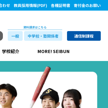
合わせ
教員採用情報(PDF)
各種証明書
寄付金のお願い
資料請求はこちら
一般
中学校・塾関係者
通信制課程
学校紹介
MORE! SEIBUN