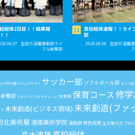
校総体2日目！！結果報
高校総体速報！！ライ
11
！！
部
026.06.07
生徒の活躍運動部ライ
2026.06.06
生徒の活躍運
フル射撃部
フ
サッカー部
ソフトボール部
んが甲子園
カジュアルデイ
ダンス部
修学
保育コース
ル射撃部
体育祭
リキテックスザ チャレンジ
未来創造(ファ
未来創造(ビジネス領域)
カラ
河北美術展
湘南美術学院
演劇部
特色授業
生文魅力化プロ
高校総体
高大連携