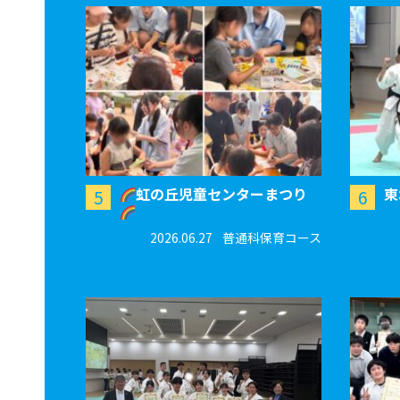
虹の丘児童センターまつり
東
5
6
2026.06.27
普通科保育コース