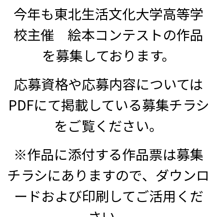
今年も東北生活文化大学高等学
校主催 絵本コンテストの作品
受験生の方へ
中学校の先生方へ
を募集しております。
在校生の方へ
保護者の方へ
アクセス
お問い合わせ
応募資格や応募内容については
PDFにて掲載している募集チラシ
教員採用情報(PDF)
各種証明書
をご覧ください。
寄付金のお願い
※作品に添付する作品票は募集
チラシにありますので、ダウンロ
ードおよび印刷してご活用くだ
さい。