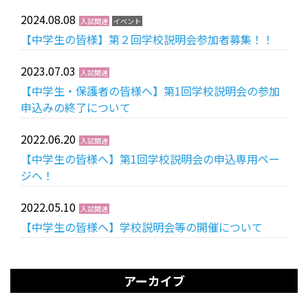
2024.08.08
入試関連
イベント
【中学生の皆様】第２回学校説明会参加者募集！！
受験生の方へ
中学校の先生方へ
2023.07.03
入試関連
在校生の方へ
保護者の方へ
【中学生・保護者の皆様へ】第1回学校説明会の参加
申込みの終了について
アクセス
お問い合わせ
2022.06.20
入試関連
教員採用情報(PDF)
各種証明書
【中学生の皆様へ】第1回学校説明会の申込専用ペー
ジへ！
寄付金のお願い
2022.05.10
入試関連
【中学生の皆様へ】学校説明会等の開催について
アーカイブ