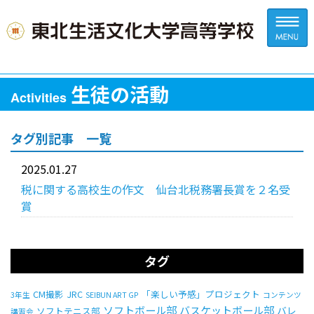
生徒の活動
Activities
タグ別記事 一覧
2025.01.27
税に関する高校生の作文 仙台北税務署長賞を２名受
賞
タグ
CM撮影
JRC
「楽しい予感」プロジェクト
3年生
SEIBUN ART GP
コンテンツ
ソフトボール部
バスケットボール部
バレ
ソフトテニス部
講習会