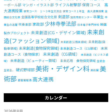
ライフル射撃部
保育コース 高
ーボール部
マンガ・イラスト部
大連携授業
保育コース １～３年生交流会
保育コース１年生 高大連携授業
全
受験生の方へ
中学校の先生方へ
剣道部
卒業生
全国高等学校総合文化祭
国総合文化祭
加茂市民センター
卒
少林寺拳法部
家政部
吹奏楽部
映画
業生の活躍
日本電子専門学校
在校生の方へ
保護者の方へ
未来創
未来創造(CG・デザイン領域)
製作プロジェクト
造(ファッション領域)
アクセス
お問い合わせ
未来創造(自
未来創造(公務員領域)
未来創造(食物探究領域)
未来
動車領域)
未来創造コース（CG領域）
教員採用情報(PDF)
各種証明書
未来創造（CG領域）
創造コース（食物探求）
未来創造（ビジネス領
未来創造（ビューティー領域）
未来応用 食物探究領域
域）
生徒会
寄付金のお願い
美術・デザイン科
美
硬式野球部
生徒会，
美術展
術部
高大連携
蒼龍葡萄酒
カレンダー
2026年8月