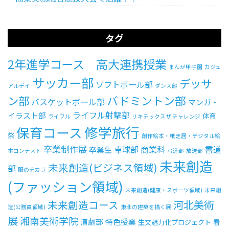
受験生の方へ
中学校の先生方へ
タグ
在校生の方へ
保護者の方へ
2年進学コース 高大連携授業
まんが甲子園
カジュ
サッカー部
デッサ
アクセス
お問い合わせ
ソフトボール部
アルデイ
ダンス部
ン部
バドミントン部
バスケットボール部
マンガ・
教員採用情報(PDF)
各種証明書
ライフル射撃部
イラスト部
体育
ライフル
リキテックスザ チャレンジ
修学旅行
保育コース
寄付金のお願い
祭
創作絵本・紙芝居・デジタル絵
卒業制作展
卓球部
商業科
書道
卒業生
本コンテスト
弓道部
放送部
未来創造
未来創造(ビジネス領域)
部
服のチカラ
(ファッション領域)
未来創造(健康・スポーツ領域)
未来創
河北美術
未来創造コース
造(公務員領域)
東北の建築を描く展
展
湘南美術学院
演劇部
特色授業
生文魅力化プロジェクト
看