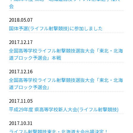
会
2018.05.07
受験生の方へ
中学校の先生方へ
国体予選(ライフル射撃競技)に参加しました
在校生の方へ
保護者の方へ
2017.12.17
アクセス
お問い合わせ
全国高等学校ライフル射撃競技選抜大会「東北・北海
道ブロック予選会」本戦
教員採用情報(PDF)
各種証明書
2017.12.16
寄付金のお願い
全国高等学校ライフル射撃競技選抜大会「東北・北海
道ブロック予選会」
2017.11.05
平成29年度 県高等学校新人大会(ライフル射撃競技)
2017.10.31
ライフル射撃競技東北・北海道大会出場決定！