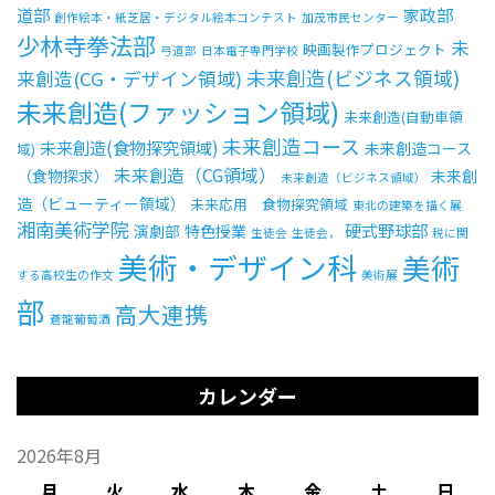
道部
家政部
創作絵本・紙芝居・デジタル絵本コンテスト
加茂市民センター
少林寺拳法部
未
映画製作プロジェクト
弓道部
日本電子専門学校
未来創造(ビジネス領域)
来創造(CG・デザイン領域)
未来創造(ファッション領域)
未来創造(自動車領
未来創造コース
未来創造(食物探究領域)
未来創造コース
域)
未来創造（CG領域）
（食物探求）
未来創
未来創造（ビジネス領域）
造（ビューティー領域）
未来応用 食物探究領域
東北の建築を描く展
湘南美術学院
硬式野球部
演劇部
特色授業
生徒会
生徒会，
税に関
美術・デザイン科
美術
する高校生の作文
美術展
部
高大連携
蒼龍葡萄酒
カレンダー
2026年8月
月
火
水
木
金
土
日