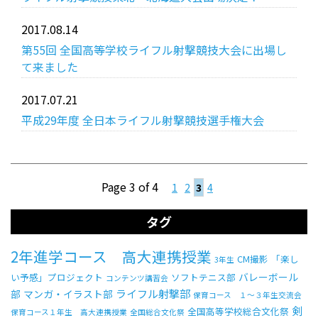
2017.08.14
第55回 全国高等学校ライフル射撃競技大会に出場し
て来ました
2017.07.21
平成29年度 全日本ライフル射撃競技選手権大会
Page 3 of 4
1
2
3
4
タグ
2年進学コース 高大連携授業
CM撮影
「楽し
3年生
バレーボール
い予感」プロジェクト
ソフトテニス部
コンテンツ講習会
ライフル射撃部
部
マンガ・イラスト部
保育コース １～３年生交流会
剣
全国高等学校総合文化祭
保育コース１年生 高大連携授業
全国総合文化祭