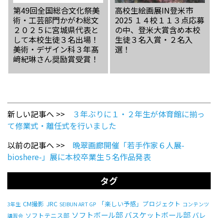
第49回全国総合文化祭美
高校生絵画展IN登米市
術・工芸部門かがわ総文
2025 １４校１１３点応募
２０２５に宮城県代表と
の中、登米大賞含め本校
して本校生徒３名出場！
生徒３名入賞・２名入
美術・デザイン科３年髙
選！
﨑紀琳さん奨励賞受賞！
新しい記事へ >>
３年ぶりに１・２年生が体育館に揃っ
て修業式・離任式を行いました
以前の記事へ >>
晩翠画廊開催「若手作家６人展-
bioshere-」展に本校卒業生５名作品発表
タグ
CM撮影
JRC
「楽しい予感」プロジェクト
3年生
SEIBUN ART GP
コンテンツ
ソフトボール部
バスケットボール部
バレ
ソフトテニス部
講習会