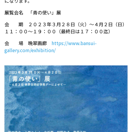
になります。
展覧会名 「青の使い」展
受験生の方へ
中学校の先生方へ
会 期 ２０２３年３月２８日（火）〜４月２日（日）
１１：００〜１９：００（最終日は１７：００迄）
在校生の方へ
保護者の方へ
会 場 晩翠画廊
https://www.bansui-
アクセス
お問い合わせ
gallery.com/exhibition/
教員採用情報(PDF)
各種証明書
寄付金のお願い