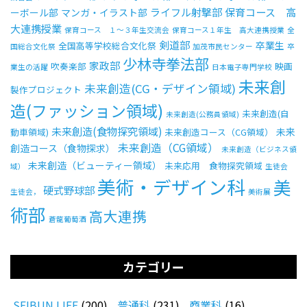
ライフル射撃部
保育コース 高
ーボール部
マンガ・イラスト部
大連携授業
保育コース １～３年生交流会
保育コース１年生 高大連携授業
全
剣道部
卒業生
全国高等学校総合文化祭
国総合文化祭
加茂市民センター
卒
少林寺拳法部
家政部
吹奏楽部
映画
業生の活躍
日本電子専門学校
未来創
未来創造(CG・デザイン領域)
製作プロジェクト
造(ファッション領域)
未来創造(自
未来創造(公務員領域)
未来創造(食物探究領域)
未来
動車領域)
未来創造コース（CG領域）
未来創造（CG領域）
創造コース（食物探求）
未来創造（ビジネス領
未来創造（ビューティー領域）
未来応用 食物探究領域
域）
生徒会
美術・デザイン科
美
硬式野球部
生徒会，
美術展
術部
高大連携
蒼龍葡萄酒
カテゴリー
SEIBUN LIFE
(200)
普通科
(231)
商業科
(16)