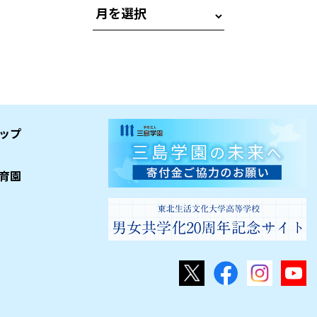
ップ
育園