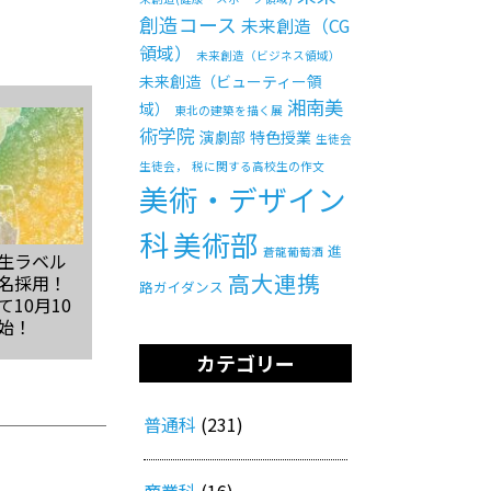
創造コース
未来創造（CG
領域）
未来創造（ビジネス領域）
未来創造（ビューティー領
湘南美
域）
東北の建築を描く展
術学院
演劇部
特色授業
生徒会
生徒会，
税に関する高校生の作文
美術・デザイン
科
美術部
進
蒼龍葡萄酒
生ラベル
高大連携
名採用！
路ガイダンス
10月10
始！
カテゴリー
普通科
(231)
商業科
(16)