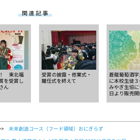
関 連 記 事
！ 東北福
受賞の披露・修業式・
蒼龍葡萄酒学
賞を受賞し
離任式を終えて
に本校生徒３
さん
みやぎ生協にて
日より販売開
>>
未来創造コース（フード領域）おにぎらず