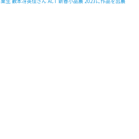
業生 數本冴英佳さん ACT 新春小品展 2023に作品を出展