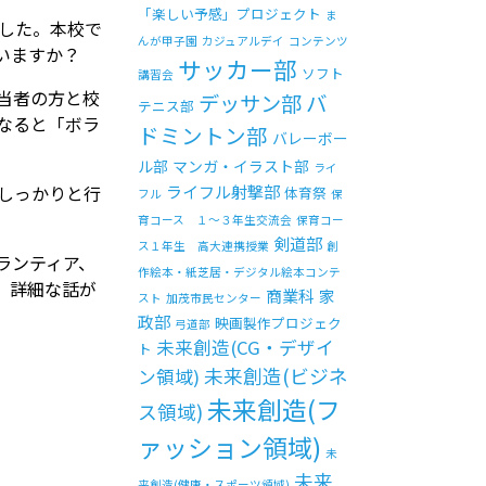
「楽しい予感」プロジェクト
ま
した。本校で
んが甲子園
カジュアルデイ
コンテンツ
いますか？
サッカー部
ソフト
講習会
当者の方と校
バ
デッサン部
テニス部
なると「ボラ
ドミントン部
バレーボー
ル部
マンガ・イラスト部
ライ
しっかりと行
ライフル射撃部
体育祭
フル
保
育コース １～３年生交流会
保育コー
剣道部
ス１年生 高大連携授業
創
ランティア、
作絵本・紙芝居・デジタル絵本コンテ
。詳細な話が
商業科
家
スト
加茂市民センター
政部
映画製作プロジェク
弓道部
未来創造(CG・デザイ
ト
未来創造(ビジネ
ン領域)
未来創造(フ
ス領域)
ァッション領域)
未
未来
来創造(健康・スポーツ領域)