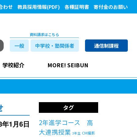
合わせ
教員採用情報(PDF)
各種証明書
寄付金のお願い
資料請求はこちら
一般
中学校・塾関係者
通信制課程
学校紹介
MORE! SEIBUN
せ
タグ
2年進学コース 高
23年1月6日
大連携授業
CM撮影
3年生