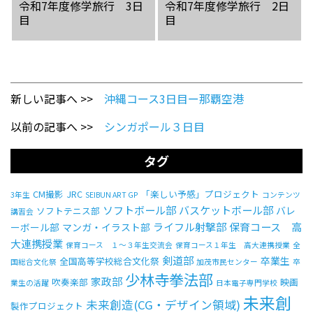
令和7年度修学旅行 3日
令和7年度修学旅行 2日
目
目
新しい記事へ >>
沖縄コース3日目ー那覇空港
以前の記事へ >>
シンガポール３日目
タグ
CM撮影
JRC
「楽しい予感」プロジェクト
3年生
SEIBUN ART GP
コンテンツ
ソフトボール部
バスケットボール部
バレ
ソフトテニス部
講習会
ライフル射撃部
保育コース 高
ーボール部
マンガ・イラスト部
大連携授業
保育コース １～３年生交流会
保育コース１年生 高大連携授業
全
剣道部
卒業生
全国高等学校総合文化祭
国総合文化祭
加茂市民センター
卒
少林寺拳法部
家政部
吹奏楽部
映画
業生の活躍
日本電子専門学校
未来創
未来創造(CG・デザイン領域)
製作プロジェクト