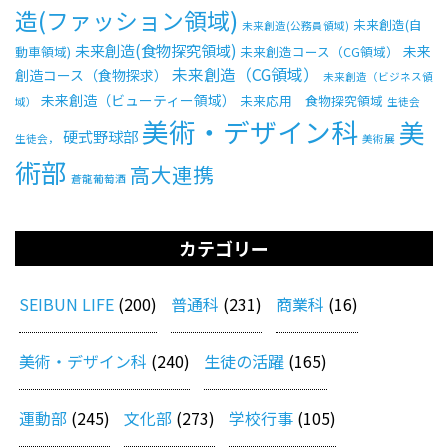
造(ファッション領域)
未来創造(自
未来創造(公務員領域)
未来創造(食物探究領域)
未来
動車領域)
未来創造コース（CG領域）
未来創造（CG領域）
創造コース（食物探求）
未来創造（ビジネス領
未来創造（ビューティー領域）
未来応用 食物探究領域
域）
生徒会
美術・デザイン科
美
硬式野球部
生徒会，
美術展
術部
高大連携
蒼龍葡萄酒
カテゴリー
SEIBUN LIFE
(200)
普通科
(231)
商業科
(16)
美術・デザイン科
(240)
生徒の活躍
(165)
運動部
(245)
文化部
(273)
学校行事
(105)