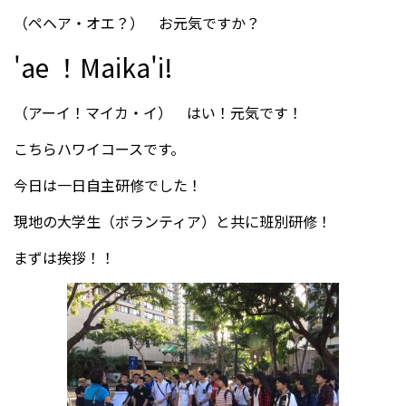
（ペヘア・オエ？） お元気ですか？
'ae ！Maika'i!
受験生の方へ
中学校の先生方へ
在校生の方へ
保護者の方へ
（アーイ！マイカ・イ） はい！元気です！
こちらハワイコースです。
アクセス
お問い合わせ
今日は一日自主研修でした！
教員採用情報(PDF)
各種証明書
現地の大学生（ボランティア）と共に班別研修！
寄付金のお願い
まずは挨拶！！