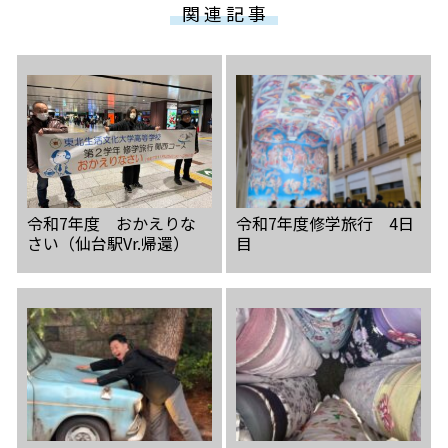
関 連 記 事
令和7年度 おかえりな
令和7年度修学旅行 4日
さい（仙台駅Vr.帰還）
目