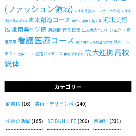
(ファッション領域)
未来創造(健康・スポーツ領域)
未来創
河北美術
未来創造コース
造(公務員領域)
東北の建築を描く展
展
湘南美術学院
演劇部
特色授業
生文魅力化プロジェクト
看
看護医療コース
護医療
絵本コン
税に関する高校生の作文
高校
高大連携
テスト
進路ガイダンス
進学コース
食物探求領域
総体
カテゴリー
商業科
(16)
美術・デザイン科
(240)
生徒の活躍
(165)
SEIBUN LIFE
(200)
普通科
(231)