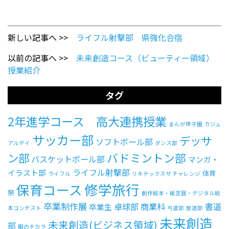
新しい記事へ >>
ライフル射撃部 県強化合宿
以前の記事へ >>
未来創造コース（ビューティー領域）
授業紹介
タグ
2年進学コース 高大連携授業
まんが甲子園
カジュ
サッカー部
デッサ
ソフトボール部
アルデイ
ダンス部
ン部
バドミントン部
バスケットボール部
マンガ・
ライフル射撃部
イラスト部
体育
ライフル
リキテックスザ チャレンジ
修学旅行
保育コース
祭
創作絵本・紙芝居・デジタル絵
卒業制作展
卓球部
商業科
書道
卒業生
本コンテスト
弓道部
放送部
未来創造
未来創造(ビジネス領域)
部
服のチカラ