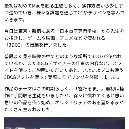
最初は初めてMacを触る生徒も多く、操作方法から少しず
つ進めていき、様々な課題を通じてCGやデザインを学んで
受験生の方へ
中学校の先生方へ
いきます。
今日は東京・新宿にある「日本電子専門学校」から先生を
在校生の方へ
保護者の方へ
お招きし、ゲームや映画、アニメなどで使われる
「3DCG」の授業を行いました。
アクセス
お問い合わせ
普段よく見る映像の中でどのような場所で3DCGが使われ
教員採用情報(PDF)
各種証明書
ているか、また3DCGデザイナーの仕事の内容など、スラ
イドを使ってご説明いただいたあと、いよいよプロも使う
寄付金のお願い
3DCGソフトを使って実際にモデリングを体験しました。
作品のテーマはこの時期らしく、「雪だるま」。最初は操
作に手間取る生徒もいましたが、徐々に慣れてくると思い
思いの作品を作り始め、オリジナリティのある雪だるまが
たくさん生まれました。