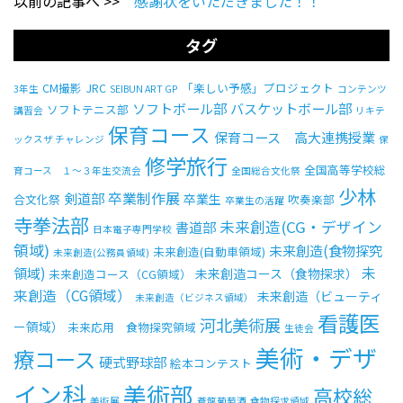
以前の記事へ >>
感謝状をいただきました！！
タグ
CM撮影
JRC
「楽しい予感」プロジェクト
3年生
SEIBUN ART GP
コンテンツ
ソフトボール部
バスケットボール部
ソフトテニス部
講習会
リキテ
保育コース
保育コース 高大連携授業
ックスザ チャレンジ
保
修学旅行
全国高等学校総
育コース １～３年生交流会
全国総合文化祭
少林
卒業制作展
剣道部
卒業生
合文化祭
吹奏楽部
卒業生の活躍
寺拳法部
未来創造(CG・デザイン
書道部
日本電子専門学校
領域)
未来創造(食物探究
未来創造(自動車領域)
未来創造(公務員領域)
未
領域)
未来創造コース（食物探求）
未来創造コース（CG領域）
来創造（CG領域）
未来創造（ビューティ
未来創造（ビジネス領域）
看護医
河北美術展
ー領域）
未来応用 食物探究領域
生徒会
美術・デザ
療コース
硬式野球部
絵本コンテスト
イン科
美術部
高校総
美術展
蒼龍葡萄酒
食物探求領域