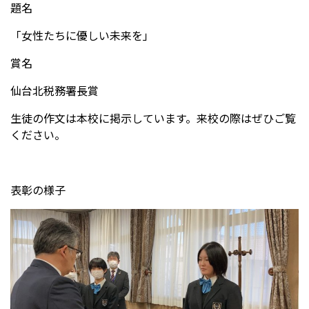
題名
「女性たちに優しい未来を」
受験生の方へ
中学校の先生方へ
賞名
在校生の方へ
保護者の方へ
仙台北税務署長賞
アクセス
お問い合わせ
生徒の作文は本校に掲示しています。来校の際はぜひご覧
ください。
教員採用情報(PDF)
各種証明書
寄付金のお願い
表彰の様子