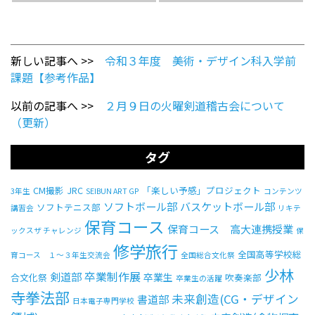
新しい記事へ >>
令和３年度 美術・デザイン科入学前
課題【参考作品】
以前の記事へ >>
２月９日の火曜剣道稽古会について
（更新）
タグ
CM撮影
JRC
「楽しい予感」プロジェクト
3年生
SEIBUN ART GP
コンテンツ
ソフトボール部
バスケットボール部
ソフトテニス部
講習会
リキテ
保育コース
保育コース 高大連携授業
ックスザ チャレンジ
保
修学旅行
全国高等学校総
育コース １～３年生交流会
全国総合文化祭
少林
卒業制作展
剣道部
卒業生
合文化祭
吹奏楽部
卒業生の活躍
寺拳法部
未来創造(CG・デザイン
書道部
日本電子専門学校