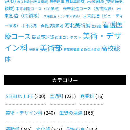
領域)
未来創造(食物探究
未来創造(自動車領域)
未来創造(公務員領域)
未
領域)
未来創造コース（食物探求）
未来創造コース（CG領域）
来創造（CG領域）
未来創造（ビューティ
未来創造（ビジネス領域）
看護医
河北美術展
ー領域）
未来応用 食物探究領域
生徒会
美術・デザ
療コース
硬式野球部
絵本コンテスト
イン科
美術部
高校総
美術展
蒼龍葡萄酒
食物探求領域
体
カテゴリー
SEIBUN LIFE
(200)
普通科
(231)
商業科
(16)
美術・デザイン科
(240)
生徒の活躍
(165)
運動部
(245)
文化部
(273)
学校行事
(105)