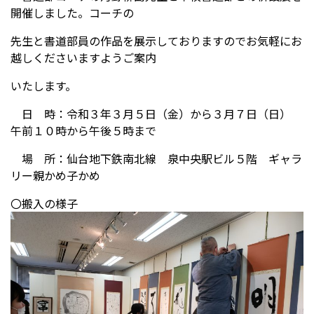
開催しました。コーチの
先生と書道部員の作品を展示しておりますのでお気軽にお
受験生の方へ
中学校の先生方へ
越しくださいますようご案内
在校生の方へ
保護者の方へ
いたします。
日 時：令和３年３月５日（金）から３月７日（日）
アクセス
お問い合わせ
午前１０時から午後５時まで
教員採用情報(PDF)
各種証明書
場 所：仙台地下鉄南北線 泉中央駅ビル５階 ギャラ
リー親かめ子かめ
寄付金のお願い
〇搬入の様子