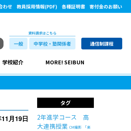
合わせ
教員採用情報(PDF)
各種証明書
寄付金のお願い
資料請求はこちら
一般
中学校・塾関係者
通信制課程
学校紹介
MORE! SEIBUN
タグ
2年進学コース 高
年11月19日
大連携授業
CM撮影
「楽