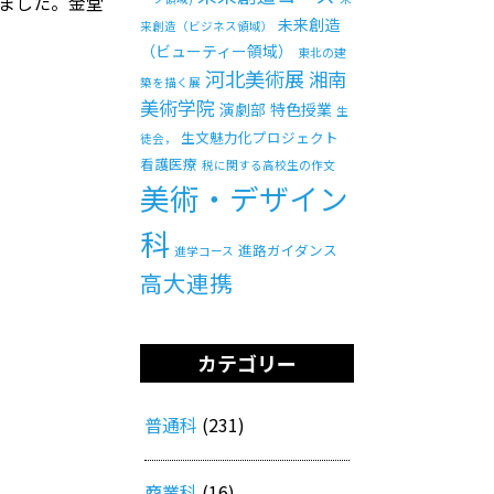
ました。金堂
未来創造
来創造（ビジネス領域）
（ビューティー領域）
東北の建
河北美術展
湘南
築を描く展
美術学院
演劇部
特色授業
生
生文魅力化プロジェクト
徒会，
看護医療
税に関する高校生の作文
美術・デザイン
科
進路ガイダンス
進学コース
高大連携
カテゴリー
普通科
(231)
商業科
(16)