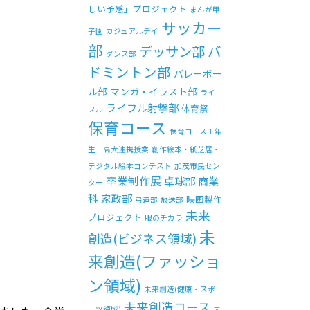
しい予感」プロジェクト
まんが甲
サッカー
子園
カジュアルデイ
部
バ
デッサン部
ダンス部
ドミントン部
バレーボー
ル部
マンガ・イラスト部
ライ
ライフル射撃部
体育祭
フル
保育コース
保育コース１年
生 高大連携授業
創作絵本・紙芝居・
デジタル絵本コンテスト
加茂市民セン
卒業制作展
卓球部
商業
ター
科
家政部
映画製作
弓道部
放送部
未来
プロジェクト
服のチカラ
未
創造(ビジネス領域)
来創造(ファッショ
ン領域)
未来創造(健康・スポ
未来創造コース
ーツ領域)
未