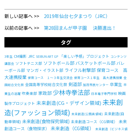
新しい記事へ >>
2019年仙台七夕まつり（JRC）
以前の記事へ >>
第28回まんが甲子園 決勝進出！
タグ
CM撮影
JRC
「楽しい予感」プロジェクト
3年生
SEIBUN ART GP
コンテンツ
ソフトボール部
バスケットボール部
バレ
ソフトテニス部
講習会
ライフル射撃部
保育コース 高
ーボール部
マンガ・イラスト部
大連携授業
保育コース １～３年生交流会
保育コース１年生 高大連携授業
全
剣道部
卒業生
全国高等学校総合文化祭
国総合文化祭
加茂市民センター
卒
少林寺拳法部
家政部
吹奏楽部
映画
業生の活躍
日本電子専門学校
未来創
未来創造(CG・デザイン領域)
製作プロジェクト
造(ファッション領域)
未来創造(自
未来創造(公務員領域)
未来創造(食物探究領域)
未来
動車領域)
未来創造コース（CG領域）
未来創造（CG領域）
創造コース（食物探求）
未来創造（ビジネス領