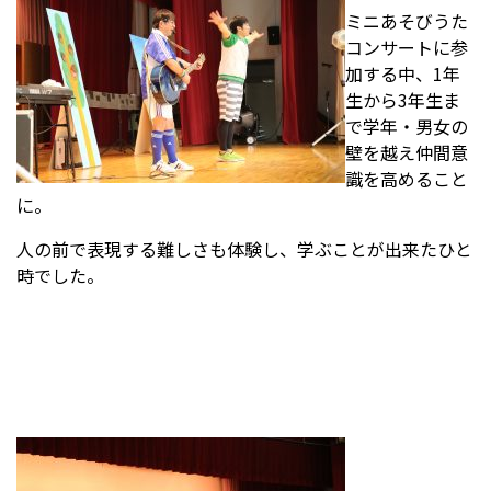
ミニあそびうた
コンサートに参
受験生の方へ
中学校の先生方へ
加する中、1年
生から3年生ま
で学年・男女の
在校生の方へ
保護者の方へ
壁を越え仲間意
識を高めること
アクセス
お問い合わせ
に。
教員採用情報(PDF)
各種証明書
人の前で表現する難しさも体験し、学ぶことが出来たひと
時でした。
寄付金のお願い