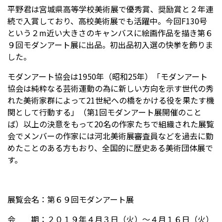
平野君は宮城県高等学校美術展で優秀賞、奨励賞と２年連
続で入賞しており、高校美術展でも活躍中。今回F130号
という２m近い大きさのキャンバスに絵画作品を描き第６
受験生の方へ
中学校の先生方へ
９回モダンアート展に出品。初出品初入選の快挙を飾りま
した。
在校生の方へ
保護者の方へ
モダンアート協会は
1950年（昭和25年）「モダンアート
アクセス
お問い合わせ
協会は純粋なる芸術運動の為に新しい方向を示す世代の秀
れた美術家群によって21世紀への橋をかける役を果たす機
教員採用情報(PDF)
各種証明書
関として行動する」（第1回モダンアート展開催のこと
ば）以上の決意をもって20名の作家たちで組織された展覧
寄付金のお願い
会でメンバーの作家には河北美術展審査員などを過去に勤
めたことのある方もおり、全国的に歴史ある美術団体展で
す。
展覧会名：第６９回モダンアート展
会 期：２０１９年４月３日（火）〜４月１６日（火）