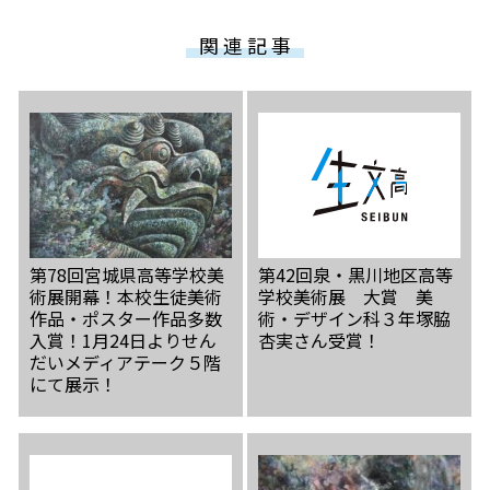
関 連 記 事
第78回宮城県高等学校美
第42回泉・黒川地区高等
術展開幕！本校生徒美術
学校美術展 大賞 美
作品・ポスター作品多数
術・デザイン科３年塚脇
入賞！1月24日よりせん
杏実さん受賞！
だいメディアテーク５階
にて展示！