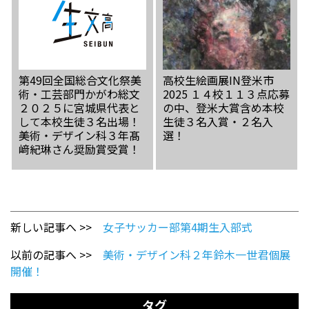
第49回全国総合文化祭美
高校生絵画展IN登米市
術・工芸部門かがわ総文
2025 １４校１１３点応募
２０２５に宮城県代表と
の中、登米大賞含め本校
して本校生徒３名出場！
生徒３名入賞・２名入
美術・デザイン科３年髙
選！
﨑紀琳さん奨励賞受賞！
新しい記事へ >>
女子サッカー部第4期生入部式
以前の記事へ >>
美術・デザイン科２年鈴木一世君個展
開催！
タグ