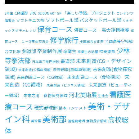
CM撮影
JRC
「楽しい予感」プロジェクト
3年生
SEIBUN ART GP
コンテンツ
ソフトボール部
バスケットボール部
ソフトテニス部
講習会
リキテ
保育コース
保育コース 高大連携授業
ックスザ チャレンジ
保
修学旅行
全国高等学校総
育コース １～３年生交流会
全国総合文化祭
少林
卒業制作展
剣道部
卒業生
合文化祭
吹奏楽部
卒業生の活躍
寺拳法部
未来創造(CG・デザイン
書道部
日本電子専門学校
領域)
未来創造(食物探究
未来創造(自動車領域)
未来創造(公務員領域)
未
領域)
未来創造コース（食物探求）
未来創造コース（CG領域）
来創造（CG領域）
未来創造（ビューティ
未来創造（ビジネス領域）
看護医
河北美術展
ー領域）
未来応用 食物探究領域
生徒会
美術・デザ
療コース
硬式野球部
絵本コンテスト
イン科
美術部
高校総
美術展
蒼龍葡萄酒
食物探求領域
体