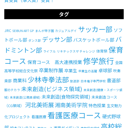
タグ
サッカー部
ソフ
JRC
SEIBUN ART GP
まんが甲子園
カジュアルデイ
デッサン部
バ
トボール部
バスケットボール部
ダンス部
保育
ドミントン部
体育祭
ライフル
リキテックスザ チャレンジ
修学旅行
コース
保育コース 高大連携授業
全国
卒業制作展
卓球部
卒業生
高等学校総合文化祭
吹奏
卒業生の活躍
少林寺拳法部
商業科
書道部
楽部
放送部
日本電子専門学校
未来創造(ビジネス領域)
服のチカラ
未来創造(健康・スポーツ領
未来創造(食物探究領域)
未来創造コース
域)
未来創造(公務員領域)
河北美術展
湘南美術学院
特色授業
（CG領域）
生文魅力
看護医療コース
硬式野球
化プロジェクト
看護医療
高校総
部
絵本コンテスト
進路ガイダンス