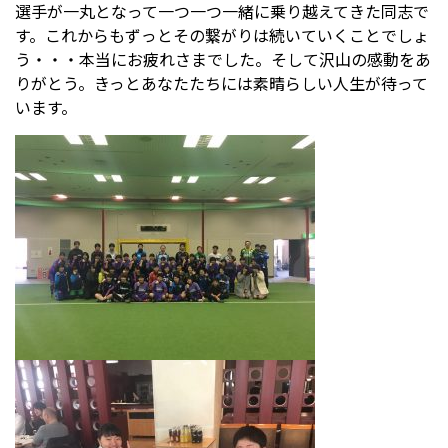
選手が一丸となって一つ一つ一緒に乗り越えてきた同志で
す。これからもずっとその繋がりは続いていくことでしょ
う・・・本当にお疲れさまでした。そして沢山の感動をあ
受験生の方へ
中学校の先生方へ
りがとう。きっとあなたたちには素晴らしい人生が待って
います。
在校生の方へ
保護者の方へ
アクセス
お問い合わせ
教員採用情報(PDF)
各種証明書
寄付金のお願い