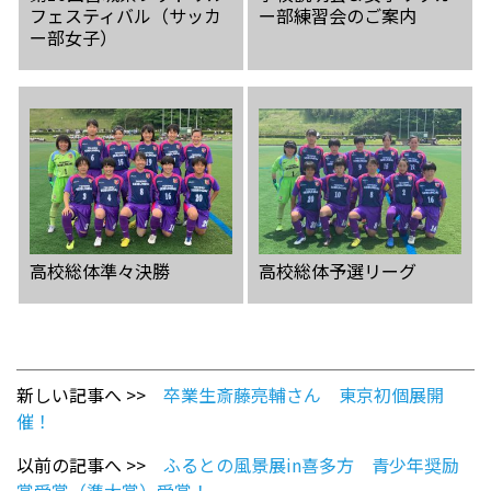
フェスティバル（サッカ
ー部練習会のご案内
ー部女子）
高校総体準々決勝
高校総体予選リーグ
新しい記事へ >>
卒業生斎藤亮輔さん 東京初個展開
催！
以前の記事へ >>
ふるとの風景展in喜多方 青少年奨励
賞受賞（準大賞）受賞！