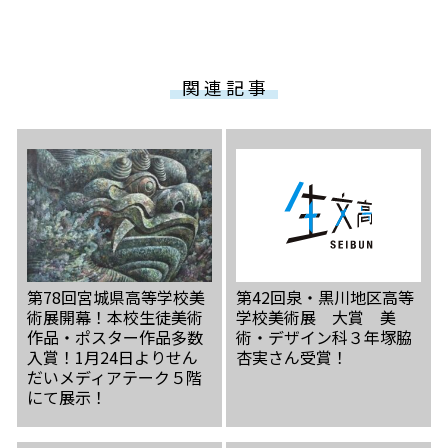
関 連 記 事
第78回宮城県高等学校美
第42回泉・黒川地区高等
術展開幕！本校生徒美術
学校美術展 大賞 美
作品・ポスター作品多数
術・デザイン科３年塚脇
入賞！1月24日よりせん
杏実さん受賞！
だいメディアテーク５階
にて展示！