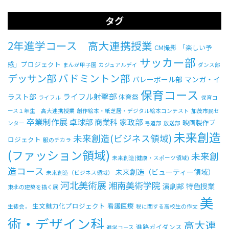
タグ
2年進学コース 高大連携授業
CM撮影
「楽しい予
サッカー部
感」プロジェクト
まんが甲子園
カジュアルデイ
ダンス部
バドミントン部
デッサン部
バレーボール部
マンガ・イ
保育コース
ライフル射撃部
ラスト部
体育祭
ライフル
保育コ
ース１年生 高大連携授業
創作絵本・紙芝居・デジタル絵本コンテスト
加茂市民セ
卒業制作展
卓球部
商業科
家政部
映画製作プ
ンター
弓道部
放送部
未来創造
未来創造(ビジネス領域)
ロジェクト
服のチカラ
(ファッション領域)
未来創
未来創造(健康・スポーツ領域)
造コース
未来創造（ビューティー領域）
未来創造（ビジネス領域）
河北美術展
湘南美術学院
演劇部
特色授業
東北の建築を描く展
美
生文魅力化プロジェクト
看護医療
生徒会，
税に関する高校生の作文
術・デザイン科
高大連
進路ガイダンス
進学コース