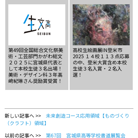
第49回全国総合文化祭美
高校生絵画展IN登米市
術・工芸部門かがわ総文
2025 １４校１１３点応募
２０２５に宮城県代表と
の中、登米大賞含め本校
して本校生徒３名出場！
生徒３名入賞・２名入
美術・デザイン科３年髙
選！
﨑紀琳さん奨励賞受賞！
新しい記事へ >>
未来創造コース応用領域【ものづくり
（クラフト）領域】
以前の記事へ >>
第67回 宮城県高等学校書道展覧会