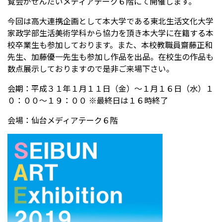
覧会がせんだいメディアテーク６階にて開催します。
今回は高大連携企画として本大学である東北生活文化大学
家政学部生活美術学科から協力を頂き本大学に在籍する本
受験生の方へ
中学校の先生方へ
校卒業生も参加しております。また、本校教職員齋藤正和
先生、加藤優一先生も参加し作品を出品。在校生の作品も
在校生の方へ
保護者の方へ
数点展示しておりますので是非ご来場下さい。
アクセス
お問い合わせ
会期：平成３１年１月１１日（金）〜１月１６日（水）１
０：００〜１９：００ ※最終日は１６時終了
教員採用情報(PDF)
各種証明書
会場：仙台メディアテーク６階
寄付金のお願い