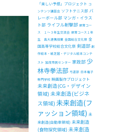
「楽しい予感」プロジェクト
コ
バ
ソフトテニス部
ンテンツ講習会
レーボール部
マンガ・イラス
ライフル射撃部
ト部
保育コー
ス １～３年生交流会
保育コース１年
全
生 高大連携授業
全国総合文化祭
剣道部
国高等学校総合文化祭
創
作絵本・紙芝居・デジタル絵本コンテ
少
家政部
スト
加茂市民センター
林寺拳法部
弓道部
日本電子
映画製作プロジェクト
専門学校
未来創造(CG・デザイン
未来創造(ビジネ
領域)
未来創造(フ
ス領域)
ァッション領域)
未
未来創造
来創造(自動車領域)
未来創造
(食物探究領域)