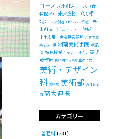
コース
未来創造コース（食
未来創造（CG領
物探求）
域）
未
未来創造（ビジネス領域）
来創造（ビューティー領域）
未来応用 食物探究領域
東北の建
湘南美術学院
演劇
築を描く展
硬式
部
特色授業
生徒会
生徒会，
野球部
税に関する高校生の作文
美術・デザイン
科
美術部
美術展
蒼龍葡萄
高大連携
酒
カテゴリー
普通科
(231)