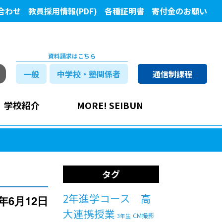
合わせ
教員採用情報(PDF)
各種証明書
寄付金のお願い
資料請求はこちら
一般
中学校・塾関係者
通信制課程
学校紹介
MORE! SEIBUN
タグ
2年進学コース 高
8年6月12日
大連携授業
CM撮影
3年生