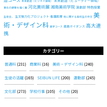
未来創造（ビューティー領域）
未来創造（ビジネス領域）
河北美術展
湘南美術学院
演劇部
特色授業
東北の建築を描く展
美
生文魅力化プロジェクト
看護医療
生徒会，
税に関する高校生の作文
術・デザイン科
高大連
進路ガイダンス
進学コース
携
カテゴリー
普通科
(231)
商業科
(16)
美術・デザイン科
(240)
生徒の活躍
(165)
SEIBUN LIFE
(200)
運動部
(245)
文化部
(273)
学校行事
(105)
その他
(20)