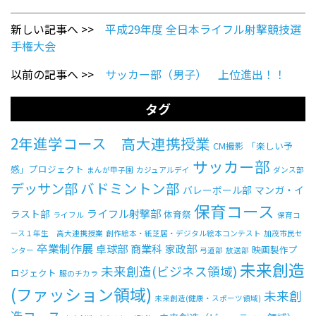
新しい記事へ >>
平成29年度 全日本ライフル射撃競技選
手権大会
以前の記事へ >>
サッカー部（男子） 上位進出！！
タグ
2年進学コース 高大連携授業
CM撮影
「楽しい予
サッカー部
感」プロジェクト
まんが甲子園
カジュアルデイ
ダンス部
バドミントン部
デッサン部
バレーボール部
マンガ・イ
保育コース
ライフル射撃部
ラスト部
体育祭
ライフル
保育コ
ース１年生 高大連携授業
創作絵本・紙芝居・デジタル絵本コンテスト
加茂市民セ
卒業制作展
卓球部
商業科
家政部
映画製作プ
ンター
弓道部
放送部
未来創造
未来創造(ビジネス領域)
ロジェクト
服のチカラ
(ファッション領域)
未来創
未来創造(健康・スポーツ領域)
造コース