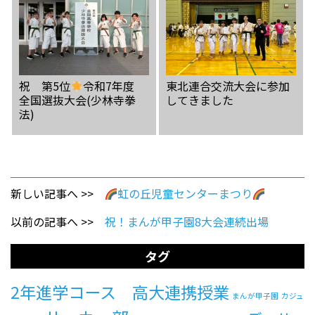
祝 第5位
令和7年度
東北連合交流大会に参加
全国選抜大会(少林寺拳
してきました
法)
新しい記事へ >>
虹の丘児童センターまつり
以前の記事へ >>
祝！まんが甲子園8大会連続出場
タグ
2年進学コース 高大連携授業
まんが甲子園
カジュ