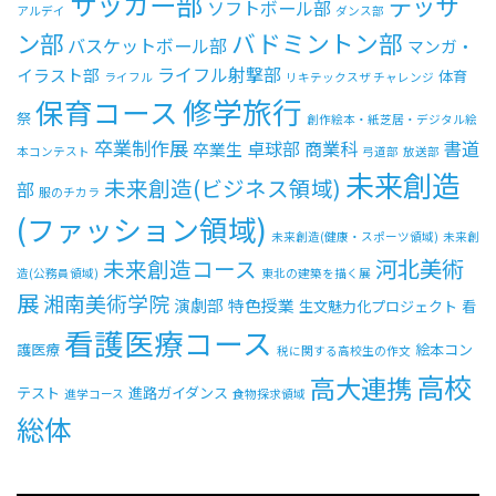
サッカー部
デッサ
ソフトボール部
アルデイ
ダンス部
ン部
バドミントン部
バスケットボール部
マンガ・
ライフル射撃部
イラスト部
体育
ライフル
リキテックスザ チャレンジ
修学旅行
保育コース
祭
創作絵本・紙芝居・デジタル絵
卒業制作展
卓球部
商業科
書道
卒業生
本コンテスト
弓道部
放送部
未来創造
未来創造(ビジネス領域)
部
服のチカラ
(ファッション領域)
未来創造(健康・スポーツ領域)
未来創
河北美術
未来創造コース
造(公務員領域)
東北の建築を描く展
展
湘南美術学院
演劇部
特色授業
生文魅力化プロジェクト
看
看護医療コース
護医療
絵本コン
税に関する高校生の作文
高校
高大連携
テスト
進路ガイダンス
進学コース
食物探求領域
総体