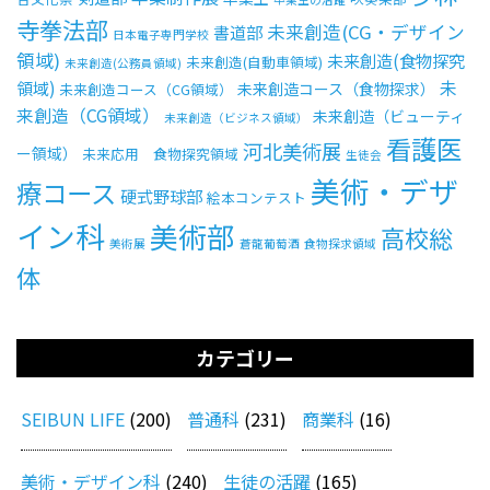
寺拳法部
未来創造(CG・デザイン
書道部
日本電子専門学校
領域)
未来創造(食物探究
未来創造(自動車領域)
未来創造(公務員領域)
未
領域)
未来創造コース（食物探求）
未来創造コース（CG領域）
来創造（CG領域）
未来創造（ビューティ
未来創造（ビジネス領域）
看護医
河北美術展
ー領域）
未来応用 食物探究領域
生徒会
美術・デザ
療コース
硬式野球部
絵本コンテスト
イン科
美術部
高校総
美術展
蒼龍葡萄酒
食物探求領域
体
カテゴリー
SEIBUN LIFE
(200)
普通科
(231)
商業科
(16)
美術・デザイン科
(240)
生徒の活躍
(165)