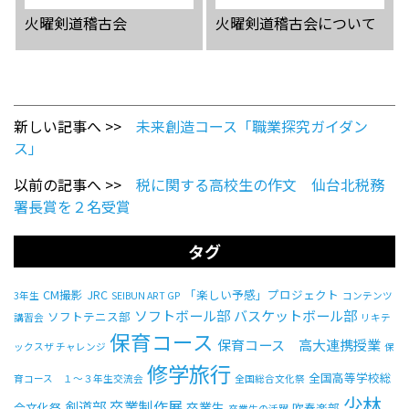
火曜剣道稽古会
火曜剣道稽古会について
新しい記事へ >>
未来創造コース「職業探究ガイダン
ス」
以前の記事へ >>
税に関する高校生の作文 仙台北税務
署長賞を２名受賞
タグ
CM撮影
JRC
「楽しい予感」プロジェクト
3年生
SEIBUN ART GP
コンテンツ
ソフトボール部
バスケットボール部
ソフトテニス部
講習会
リキテ
保育コース
保育コース 高大連携授業
ックスザ チャレンジ
保
修学旅行
全国高等学校総
育コース １～３年生交流会
全国総合文化祭
少林
卒業制作展
剣道部
卒業生
合文化祭
吹奏楽部
卒業生の活躍