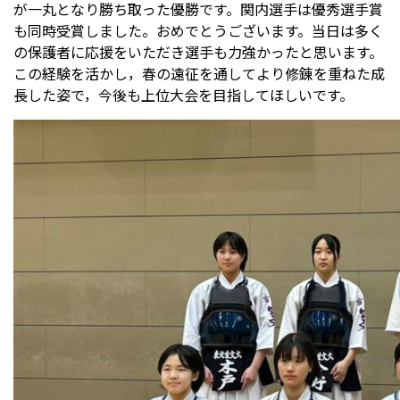
が一丸となり勝ち取った優勝です。関内選手は優秀選手賞
も同時受賞しました。おめでとうございます。当日は多く
の保護者に応援をいただき選手も力強かったと思います。
受験生の方へ
中学校の先生方へ
この経験を活かし，春の遠征を通してより修錬を重ねた成
長した姿で，今後も上位大会を目指してほしいです。
在校生の方へ
保護者の方へ
アクセス
お問い合わせ
教員採用情報(PDF)
各種証明書
寄付金のお願い