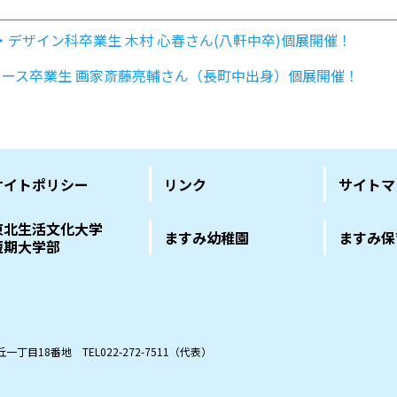
・デザイン科卒業生 木村 心春さん(八軒中卒)個展開催！
コース卒業生 画家斎藤亮輔さん（長町中出身）個展開催！
サイトポリシー
リンク
サイトマ
東北生活文化大学
ますみ幼稚園
ますみ保
短期大学部
の丘一丁目18番地
TEL022-272-7511（代表）