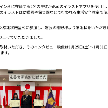
イン科に在籍する
2
名の生徒が
iPad
のイラストアプリを使用し
のイラストは幼稚園や保育園などで行われる生活安全教室で使
た感謝状贈呈式に参加し、署長の紺野様より感謝状をいただき
り上げていただきました。
取材いただき、そのインタビュー映像は
1
月
25
日
(
土
)
～
1
月
31
日
けます。