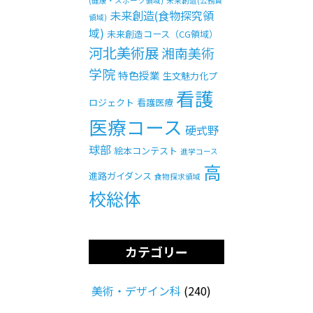
(健康・スポーツ領域)
未来創造(公務員
未来創造(食物探究領
領域)
域)
未来創造コース（CG領域）
河北美術展
湘南美術
学院
特色授業
生文魅力化プ
看護
ロジェクト
看護医療
医療コース
硬式野
球部
絵本コンテスト
進学コース
高
進路ガイダンス
食物探求領域
校総体
カテゴリー
美術・デザイン科
(240)