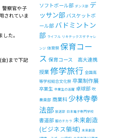
デ
ソフトボール部
ダンス部
、警察官や子
ッサン部
用されていま
バスケットボ
バドミントン
ール部
部
ました。
ライフル
リキテックスザ チャレ
保育コー
体育祭
ンジ
ス
保育コース 高大連携
(
金
)
まで下記
修学旅行
授業
全国高
卒業制作展
等学校総合文化祭
卓球部
卒業生
吹
卒業生の活躍
少林寺拳
商業科
奏楽部
法部
放送部
日本電子専門学校
未来創造
書道部
服のチカラ
(ビジネス領域)
未来創造