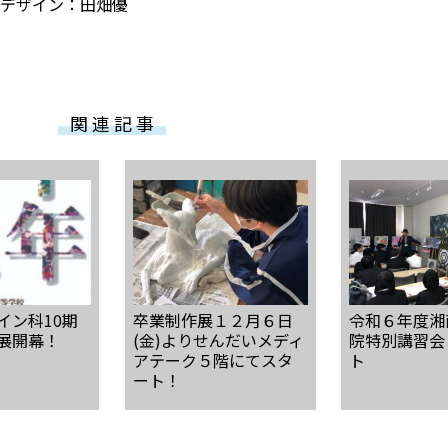
デザイン：田畑優
関 連 記 事
イン科10期
卒業制作展１２月６日
令和６年度湘
展開幕！
(金)よりせんだいメディ
院特別講習会
アテーク５階にてスタ
ト
ート！