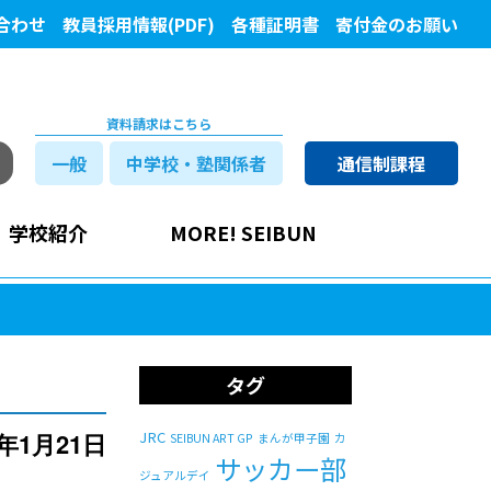
合わせ
教員採用情報(PDF)
各種証明書
寄付金のお願い
資料請求はこちら
一般
中学校・塾関係者
通信制課程
学校紹介
MORE! SEIBUN
タグ
5年1月21日
JRC
SEIBUN ART GP
まんが甲子園
カ
サッカー部
ジュアルデイ