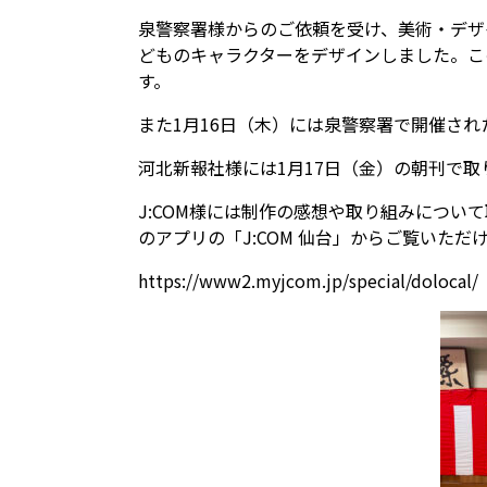
泉警察署様からのご依頼を受け、美術・デザ
どものキャラクターをデザインしました。こ
す。
また
1
月
16
日（木）には泉警察署で開催され
河北新報社様には
1
月
17
日（金）の朝刊で取
J:COM
様には制作の感想や取り組みについて
のアプリの「
J:COM
仙台」からご覧いただ
https://www2.myjcom.jp/special/dolocal/