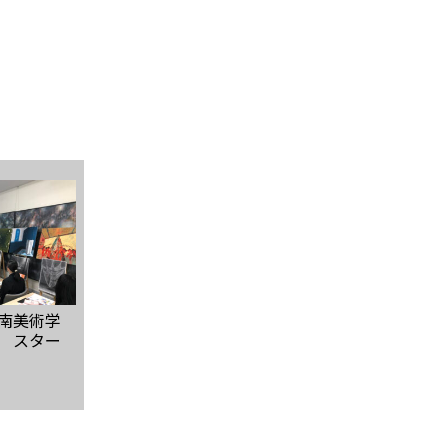
南美術学
 スター