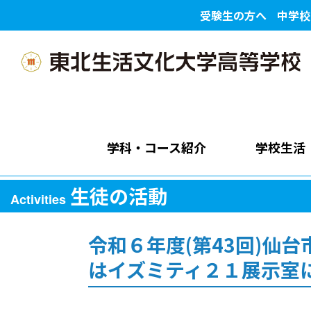
受験生の方へ
中学校
学科・コース紹介
学校生活
生徒の活動
Activities
令和６年度(第43回)仙
はイズミティ２１展示室