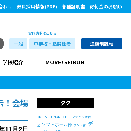
合わせ
教員採用情報(PDF)
各種証明書
寄付金のお願い
資料請求はこちら
一般
中学校・塾関係者
通信制課程
学校紹介
MORE! SEIBUN
示！会場
タグ
JRC
SEIBUN ART GP
コンテンツ講習
デ
ソフトボール部
会
ダンス部
4年11月2日