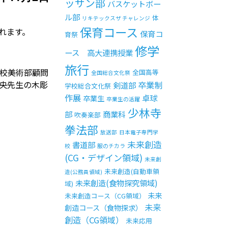
ッサン部
バスケットボー
ル部
体
リキテックスザ チャレンジ
保育コース
れます。
保育コ
育祭
修学
ース 高大連携授業
旅行
校美術部顧問
全国高等
全国総合文化祭
央先生の木彫
卒業制
剣道部
学校総合文化祭
作展
卓球
卒業生
卒業生の活躍
少林寺
部
商業科
吹奏楽部
拳法部
放送部
日本電子専門学
未来創造
書道部
校
服のチカラ
(CG・デザイン領域)
未来創
未来創造(自動車領
造(公務員領域)
未来創造(食物探究領域)
域)
未来
未来創造コース（CG領域）
未来
創造コース（食物探求）
創造（CG領域）
未来応用