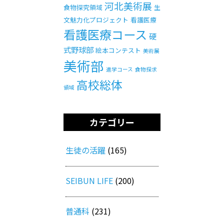
河北美術展
食物探究領域
生
文魅力化プロジェクト
看護医療
看護医療コース
硬
式野球部
絵本コンテスト
美術展
美術部
進学コース
食物探求
高校総体
領域
カテゴリー
生徒の活躍
(165)
SEIBUN LIFE
(200)
普通科
(231)