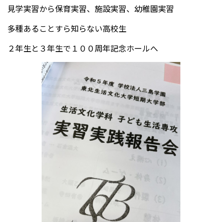
見学実習から保育実習、施設実習、幼稚園実習
多種あることすら知らない高校生
受験生の方へ
中学校の先生方へ
２年生と３年生で１００周年記念ホールへ
在校生の方へ
保護者の方へ
アクセス
お問い合わせ
教員採用情報(PDF)
各種証明書
寄付金のお願い