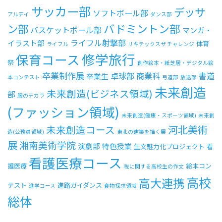
サッカー部
デッサ
ソフトボール部
アルデイ
ダンス部
ン部
バドミントン部
バスケットボール部
マンガ・
ライフル射撃部
イラスト部
体育
ライフル
リキテックスザ チャレンジ
修学旅行
保育コース
祭
創作絵本・紙芝居・デジタル絵
卒業制作展
卓球部
商業科
書道
卒業生
本コンテスト
弓道部
放送部
未来創造
未来創造(ビジネス領域)
部
服のチカラ
(ファッション領域)
未来創造(健康・スポーツ領域)
未来創
河北美術
未来創造コース
造(公務員領域)
東北の建築を描く展
展
湘南美術学院
演劇部
特色授業
生文魅力化プロジェクト
看
看護医療コース
護医療
絵本コン
税に関する高校生の作文
高校
高大連携
テスト
進路ガイダンス
進学コース
食物探求領域
総体