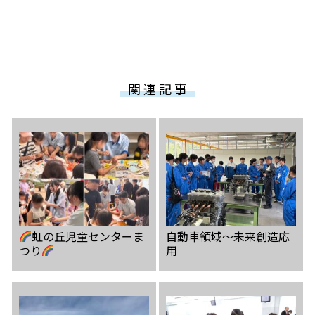
関 連 記 事
虹の丘児童センターま
自動車領域〜未来創造応
つり
用