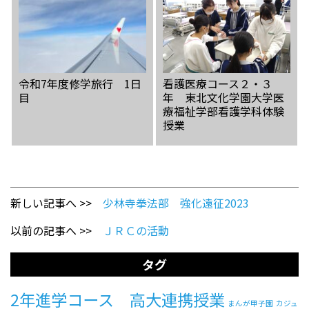
令和7年度修学旅行 1日
看護医療コース２・３
目
年 東北文化学園大学医
療福祉学部看護学科体験
授業
新しい記事へ >>
少林寺拳法部 強化遠征2023
以前の記事へ >>
ＪＲＣの活動
タグ
2年進学コース 高大連携授業
まんが甲子園
カジュ