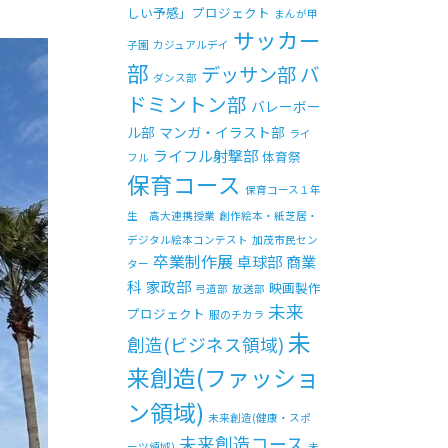
しい予感」プロジェクト
まんが甲
サッカー
子園
カジュアルデイ
部
バ
デッサン部
ダンス部
ドミントン部
バレーボー
ル部
マンガ・イラスト部
ライ
ライフル射撃部
体育祭
フル
保育コース
保育コース１年
生 高大連携授業
創作絵本・紙芝居・
デジタル絵本コンテスト
加茂市民セン
卒業制作展
卓球部
商業
ター
科
家政部
映画製作
弓道部
放送部
未来
プロジェクト
服のチカラ
未
創造(ビジネス領域)
来創造(ファッショ
ン領域)
未来創造(健康・スポ
未来創造コース
ーツ領域)
未