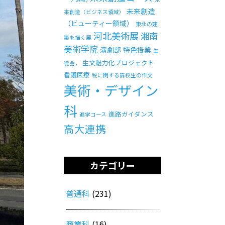
未来創造
来創造（ビジネス領域）
（ビューティー領域）
東北の建
河北美術展
湘南
築を描く展
美術学院
演劇部
特色授業
生
生文魅力化プロジェクト
徒会，
看護医療
税に関する高校生の作文
美術・デザイン
科
進路ガイダンス
進学コース
高大連携
カテゴリー
普通科
(231)
商業科
(16)