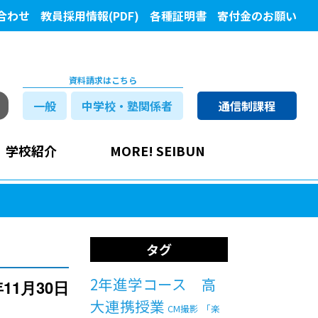
合わせ
教員採用情報(PDF)
各種証明書
寄付金のお願い
資料請求はこちら
一般
中学校・塾関係者
通信制課程
学校紹介
MORE! SEIBUN
タグ
2年進学コース 高
年11月30日
大連携授業
CM撮影
「楽