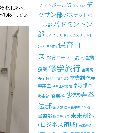
デ
ソフトボール部
ダンス部
物を未来へ」
ッサン部
説明をしてい
バスケットボ
バドミントン
ール部
部
ライフル
リキテックスザ チャレ
保育コー
体育祭
ンジ
ス
保育コース 高大連携
修学旅行
授業
全国高
卒業制作展
等学校総合文化祭
卓球部
卒業生
吹
卒業生の活躍
少林寺拳
商業科
奏楽部
法部
放送部
日本電子専門学校
未来創造
書道部
服のチカラ
(ビジネス領域)
未来創造