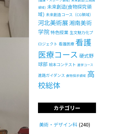
(健康・スポーツ領域)
未来創造(公務員
未来創造(食物探究領
領域)
域)
未来創造コース（CG領域）
河北美術展
湘南美術
学院
特色授業
生文魅力化プ
看護
ロジェクト
看護医療
医療コース
硬式野
球部
絵本コンテスト
進学コース
高
進路ガイダンス
食物探求領域
校総体
カテゴリー
美術・デザイン科
(240)