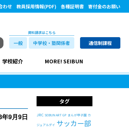
合わせ
教員採用情報(PDF)
各種証明書
寄付金のお願い
資料請求はこちら
一般
中学校・塾関係者
通信制課程
学校紹介
MORE! SEIBUN
タグ
23年9月9日
JRC
SEIBUN ART GP
まんが甲子園
カ
サッカー部
ジュアルデイ