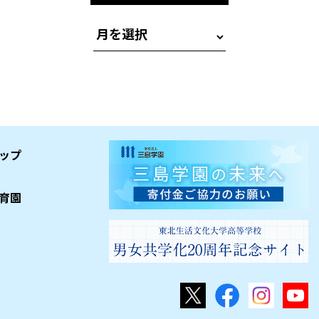
ップ
育園