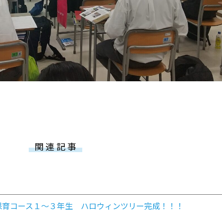
関 連 記 事
保育コース１～３年生 ハロウィンツリー完成！！！