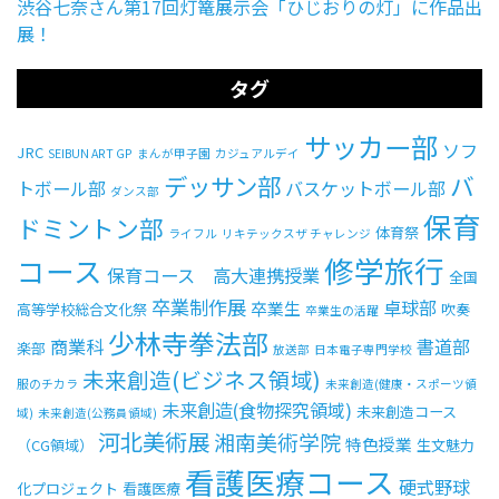
渋谷七奈さん第17回灯篭展示会「ひじおりの灯」に作品出
展！
タグ
サッカー部
ソフ
JRC
SEIBUN ART GP
まんが甲子園
カジュアルデイ
デッサン部
バ
トボール部
バスケットボール部
ダンス部
保育
ドミントン部
体育祭
ライフル
リキテックスザ チャレンジ
修学旅行
コース
保育コース 高大連携授業
全国
卒業制作展
卓球部
卒業生
高等学校総合文化祭
吹奏
卒業生の活躍
少林寺拳法部
商業科
書道部
楽部
放送部
日本電子専門学校
未来創造(ビジネス領域)
服のチカラ
未来創造(健康・スポーツ領
未来創造(食物探究領域)
未来創造コース
域)
未来創造(公務員領域)
河北美術展
湘南美術学院
特色授業
（CG領域）
生文魅力
看護医療コース
硬式野球
化プロジェクト
看護医療