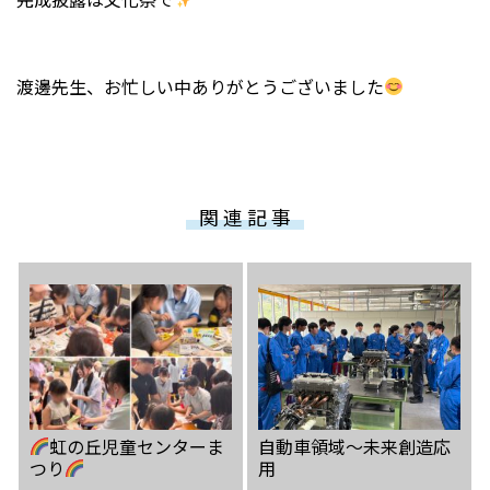
渡邊先生、お忙しい中ありがとうございました
関 連 記 事
虹の丘児童センターま
自動車領域〜未来創造応
つり
用