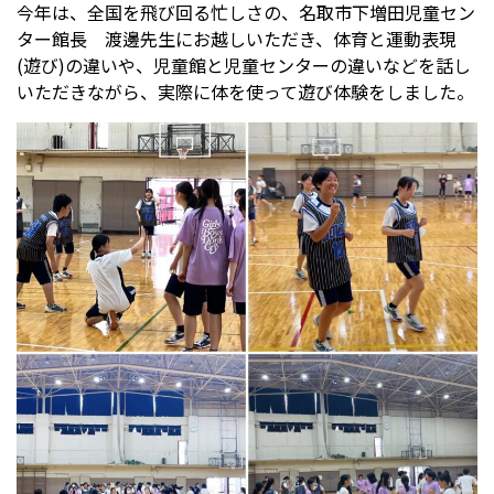
今年は、全国を飛び回る忙しさの、名取市下増田児童セン
ター館長 渡邊先生にお越しいただき、体育と運動表現
(遊び)の違いや、児童館と児童センターの違いなどを話し
受験生の方へ
中学校の先生方へ
いただきながら、実際に体を使って遊び体験をしました。
在校生の方へ
保護者の方へ
アクセス
お問い合わせ
教員採用情報(PDF)
各種証明書
寄付金のお願い