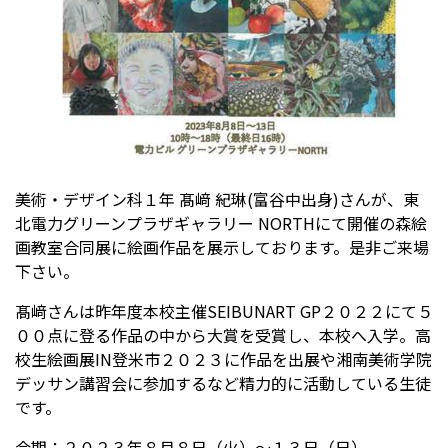
受験生の方へ
中学校の先生方へ
在校生の方へ
保護者の方へ
アクセス
お問い合わせ
美術・デザイン科１年 髙﨑 紀琳(富谷中出身)さんが、東
教員採用情報(PDF)
各種証明書
北電力グリーンプラザギャラリー NORTHにて開催の森絵
画教室合同展に絵画作品を展示しております。是非ご来場
寄付金のお願い
下さい。
髙﨑さんは昨年度本校主催SEIBUNART GP２０２２にて５
００点に登る作品の中から大賞を受賞し、本校へ入学。高
校生絵画展IN登米市２０２３に作品を出展や湘南美術学院
デッサン講習会に参加するなど精力的に活動している生徒
です。
会期：２０２３年８月８日（火）～１３日（日）