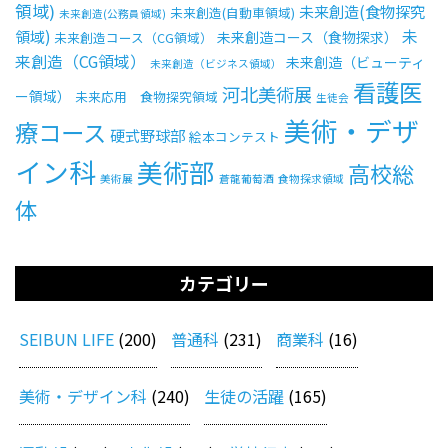
領域)
未来創造(食物探究
未来創造(自動車領域)
未来創造(公務員領域)
未
領域)
未来創造コース（食物探求）
未来創造コース（CG領域）
来創造（CG領域）
未来創造（ビューティ
未来創造（ビジネス領域）
看護医
河北美術展
ー領域）
未来応用 食物探究領域
生徒会
美術・デザ
療コース
硬式野球部
絵本コンテスト
イン科
美術部
高校総
美術展
蒼龍葡萄酒
食物探求領域
体
カテゴリー
SEIBUN LIFE
(200)
普通科
(231)
商業科
(16)
美術・デザイン科
(240)
生徒の活躍
(165)