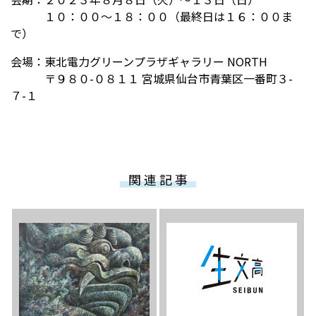
１０：００～１８：００（最終日は１６：００ま
で）
会場：東北電力グリーンプラザギャラリー NORTH
〒９８０-０８１１ 宮城県仙台市青葉区一番町３-
７-１
関 連 記 事