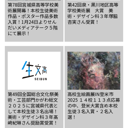
第78回宮城県高等学校美
第42回泉・黒川地区高等
術展開幕！本校生徒美術
学校美術展 大賞 美
作品・ポスター作品多数
術・デザイン科３年塚脇
入賞！1月24日よりせん
杏実さん受賞！
だいメディアテーク５階
にて展示！
第49回全国総合文化祭美
高校生絵画展IN登米市
術・工芸部門かがわ総文
2025 １４校１１３点応募
２０２５に宮城県代表と
の中、登米大賞含め本校
して本校生徒３名出場！
生徒３名入賞・２名入
美術・デザイン科３年髙
選！
﨑紀琳さん奨励賞受賞！