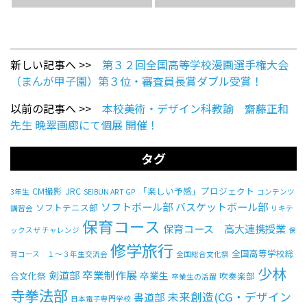
新しい記事へ >>
第３２回全国高等学校漫画選手権大会
（まんが甲子園）第３位・審査員長賞ダブル受賞！
以前の記事へ >>
本校美術・デザイン科教諭 齋藤正和
先生 晩翠画廊にて個展 開催！
タグ
CM撮影
JRC
「楽しい予感」プロジェクト
3年生
SEIBUN ART GP
コンテンツ
ソフトボール部
バスケットボール部
ソフトテニス部
講習会
リキテ
保育コース
保育コース 高大連携授業
ックスザ チャレンジ
保
修学旅行
全国高等学校総
育コース １～３年生交流会
全国総合文化祭
少林
卒業制作展
剣道部
卒業生
合文化祭
吹奏楽部
卒業生の活躍
寺拳法部
未来創造(CG・デザイン
書道部
日本電子専門学校